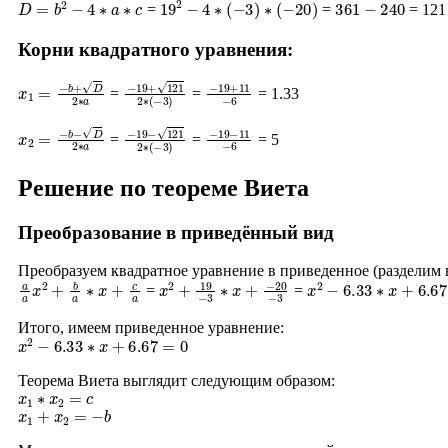
D
=
b
2
−
4
∗
a
∗
c
19
2
−
4
∗
(
−
3
)
∗
(
−
20
)
361
−
240
=
=
= 121
Корни квадратного уравнения:
x
1
=
−
b
+
D
2
∗
a
−
19
+
121
2
∗
−
(
19
−
3
+
)
11
−
6
=
=
= 1.33
x
2
=
−
b
−
D
2
∗
a
−
19
−
121
2
∗
−
(
19
−
3
−
)
11
−
6
=
=
= 5
Решение по теореме Виета
Преобразование в приведённый вид
Преобразуем квадратное уравнение в приведенное (разделим
a
a
x
2
+
b
a
∗
x
+
c
a
x
−
2
20
+
19
−
3
−
3
∗
x
+
x
2
−
6.33
∗
x
+
6.67
=
=
Итого, имеем приведенное уравнение:
x
2
−
6.33
∗
x
+
6.67
=
0
Теорема Виета выглядит следующим образом:
x
1
∗
x
2
=
c
x
1
+
x
2
=
−
b