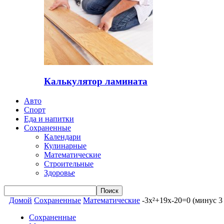
Калькулятор ламината
Авто
Спорт
Еда и напитки
Сохраненные
Календари
Кулинарные
Математические
Строительные
Здоровье
Домой
Сохраненные
Математические
-3x²+19x-20=0 (минус 3
Сохраненные