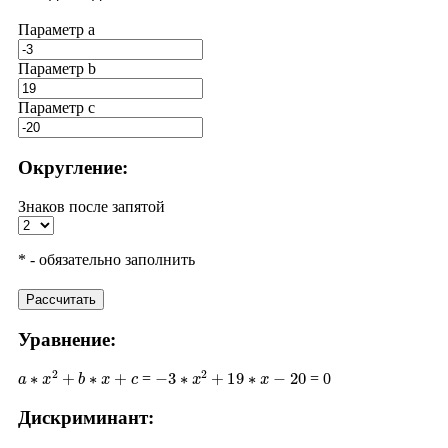
Параметр a
Параметр b
Параметр с
Округление:
Знаков после запятой
* - обязательно заполнить
Рассчитать
Уравнение:
a
∗
x
2
+
b
∗
x
+
c
−
3
∗
x
2
+
19
∗
x
−
20
=
= 0
Дискриминант: