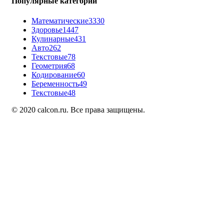
Популярные категории
Математические
3330
Здоровье
1447
Кулинарные
431
Авто
262
Текстовые
78
Геометрия
68
Кодирование
60
Беременность
49
Текстовые
48
© 2020 calcon.ru. Все права защищены.