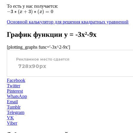
То есть у нас получается:
−
3
∗
(
x
+
3
)
∗
(
x
)
=
0
Основной калькулятор для решения квадратных уравнений
График функции y = -3x²-9x
[plotting_graphs func='-3x^2-9x']
Facebook
Twitter
Pinterest
WhatsApp
Email
Tumblr
Telegram
VK
Viber