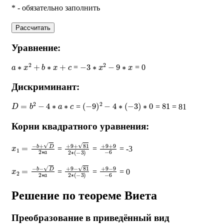
* - обязательно заполнить
Рассчитать
Уравнение:
a
∗
x
2
+
b
∗
x
+
c
−
3
∗
x
2
−
9
∗
x
=
= 0
Дискриминант:
D
=
b
2
−
4
∗
a
∗
c
(
−
9
)
2
−
4
∗
(
−
3
)
∗
0
81
=
=
= 81
Корни квадратного уравнения:
x
1
=
−
b
+
D
2
∗
a
+
9
+
81
2
∗
(
+
−
9
3
+
)
9
−
6
=
=
= -3
x
2
=
−
b
−
D
2
∗
a
+
9
−
81
2
∗
(
+
−
9
3
−
)
9
−
6
=
=
= 0
Решение по теореме Виета
Преобразование в приведённый вид