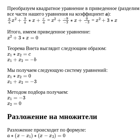
Преобразуем квадратное уравнение в приведенное (разделим
все части нашего уравнения на коэффициент
a
):
a
a
x
2
+
b
a
∗
x
+
c
a
x
−
2
9
+
−
3
∗
x
+
0
−
3
x
2
+
3
∗
x
=
=
Итого, имеем приведенное уравнение:
x
2
+
3
∗
x
=
0
Теорема Виета выглядит следующим образом:
x
1
∗
x
2
=
c
x
1
+
x
2
=
−
b
Мы получаем следующую систему уравнений:
x
1
∗
x
2
=
0
x
1
+
x
2
=
−
3
Методом подбора получаем:
x
1
=
−
3
x
2
=
0
Разложение на множители
Разложение происходит по формуле:
a
∗
(
x
−
x
1
)
∗
(
x
−
x
2
)
=
0