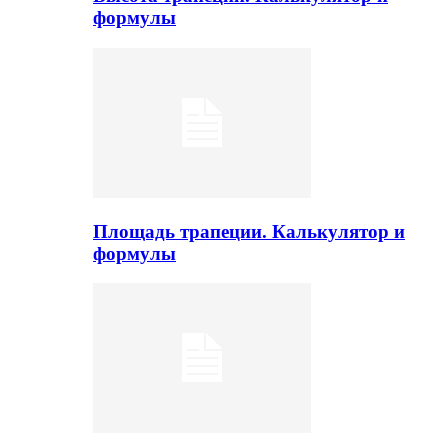
формулы
Площадь трапеции. Калькулятор и
формулы