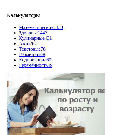
Калькуляторы
Математические
3330
Здоровье
1447
Кулинарные
431
Авто
262
Текстовые
78
Геометрия
68
Кодирование
60
Беременность
49