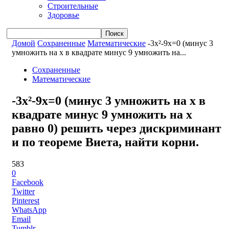
Строительные
Здоровье
Домой
Сохраненные
Математические
-3x²-9x=0 (минус 3
умножить на x в квадрате минус 9 умножить на...
Сохраненные
Математические
-3x²-9x=0 (минус 3 умножить на x в
квадрате минус 9 умножить на x
равно 0) решить через дискриминант
и по теореме Виета, найти корни.
583
0
Facebook
Twitter
Pinterest
WhatsApp
Email
Tumblr