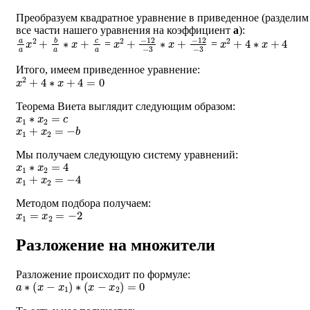
Преобразуем квадратное уравнение в приведенное (разделим
все части нашего уравнения на коэффициент
a
):
a
a
x
2
+
b
a
∗
x
+
c
a
x
−
2
12
+
−
−
12
3
−
3
∗
x
+
x
2
+
4
∗
x
+
4
=
=
Итого, имеем приведенное уравнение:
x
2
+
4
∗
x
+
4
=
0
Теорема Виета выглядит следующим образом:
x
1
∗
x
2
=
c
x
1
+
x
2
=
−
b
Мы получаем следующую систему уравнений:
x
1
∗
x
2
=
4
x
1
+
x
2
=
−
4
Методом подбора получаем:
x
1
=
x
2
=
−
2
Разложение на множители
Разложение происходит по формуле:
a
∗
(
x
−
x
1
)
∗
(
x
−
x
2
)
=
0