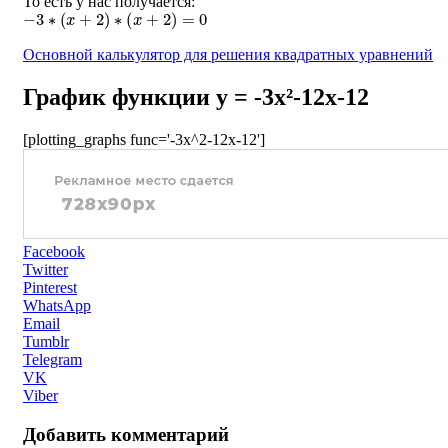
То есть у нас получается:
−
3
∗
(
x
+
2
)
∗
(
x
+
2
)
=
0
Основной калькулятор для решения квадратных уравнений
График функции y = -3x²-12x-12
[plotting_graphs func='-3x^2-12x-12']
Facebook
Twitter
Pinterest
WhatsApp
Email
Tumblr
Telegram
VK
Viber
Добавить комментарий