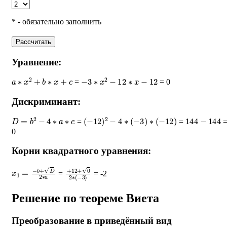
* - обязательно заполнить
Рассчитать
Уравнение:
a
∗
x
2
+
b
∗
x
+
c
−
3
∗
x
2
−
12
∗
x
−
12
=
= 0
Дискриминант:
D
=
b
2
−
4
∗
a
∗
c
(
−
12
)
2
−
4
∗
(
−
3
)
∗
(
−
12
)
144
−
144
=
=
0
Корни квадратного уравнения:
x
1
=
−
b
+
D
2
∗
a
+
12
+
0
2
∗
(
−
3
)
=
= -2
Решение по теореме Виета
Преобразование в приведённый вид