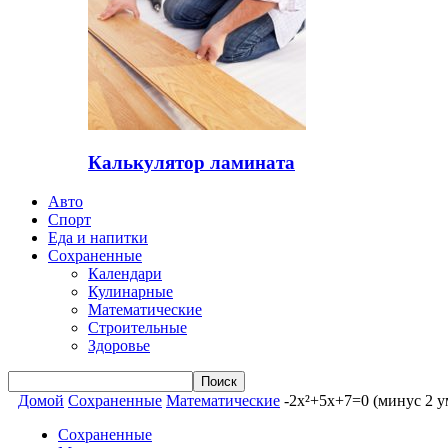
Калькулятор ламината
Авто
Спорт
Еда и напитки
Сохраненные
Календари
Кулинарные
Математические
Строительные
Здоровье
Домой
Сохраненные
Математические
-2x²+5x+7=0 (минус 2 у
Сохраненные