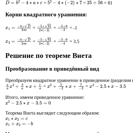
=
=
= 81
Корни квадратного уравнения:
x
1
=
−
b
+
D
2
∗
a
−
5
+
81
2
∗
(
−
−
5
2
+
)
9
−
4
=
=
= -1
x
2
=
−
b
−
D
2
∗
a
−
5
−
81
2
∗
(
−
−
5
2
−
)
9
−
4
=
=
= 3.5
Решение по теореме Виета
Преобразование в приведённый вид
Преобразуем квадратное уравнение в приведенное (разделим
a
a
x
2
+
b
a
∗
x
+
c
a
x
2
+
5
−
2
∗
x
+
7
−
2
x
2
−
2.5
∗
x
−
3.5
=
=
Итого, имеем приведенное уравнение:
x
2
−
2.5
∗
x
−
3.5
=
0
Теорема Виета выглядит следующим образом:
x
1
∗
x
2
=
c
x
1
+
x
2
=
−
b