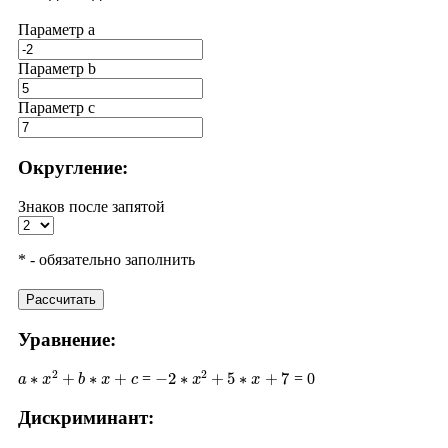
Параметр a
Параметр b
Параметр с
Округление:
Знаков после запятой
* - обязательно заполнить
Рассчитать
Уравнение:
a
∗
x
2
+
b
∗
x
+
c
−
2
∗
x
2
+
5
∗
x
+
7
=
= 0
Дискриминант:
D
=
b
2
−
4
∗
a
∗
c
5
2
−
4
∗
(
−
2
)
∗
7
25
+
56