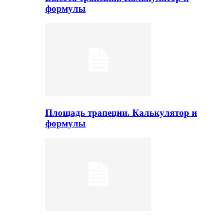
формулы
Площадь трапеции. Калькулятор и
формулы