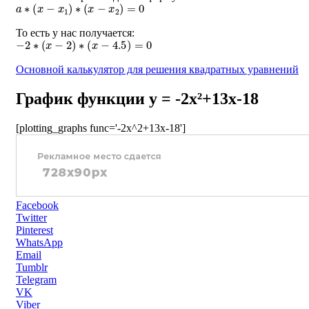
a
∗
(
x
−
x
1
)
∗
(
x
−
x
2
)
=
0
То есть у нас получается:
−
2
∗
(
x
−
2
)
∗
(
x
−
4.5
)
=
0
Основной калькулятор для решения квадратных уравнений
График функции y = -2x²+13x-18
[plotting_graphs func='-2x^2+13x-18']
Facebook
Twitter
Pinterest
WhatsApp
Email
Tumblr
Telegram
VK
Viber