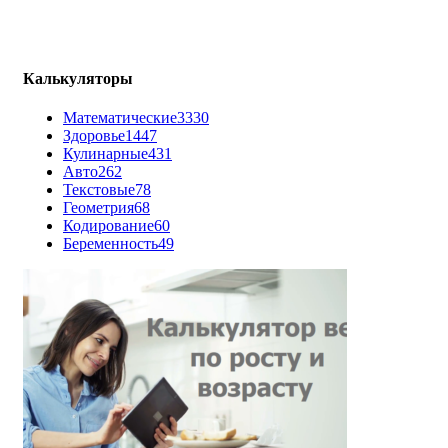
Калькуляторы
Математические
3330
Здоровье
1447
Кулинарные
431
Авто
262
Текстовые
78
Геометрия
68
Кодирование
60
Беременность
49