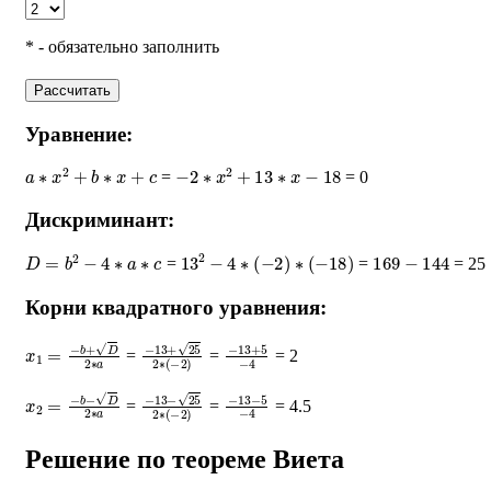
* - обязательно заполнить
Рассчитать
Уравнение:
a
∗
x
2
+
b
∗
x
+
c
−
2
∗
x
2
+
13
∗
x
−
18
=
= 0
Дискриминант:
D
=
b
2
−
4
∗
a
∗
c
13
2
−
4
∗
(
−
2
)
∗
(
−
18
)
169
−
144
=
=
= 25
Корни квадратного уравнения:
x
1
=
−
b
+
D
2
∗
a
−
13
+
25
2
∗
−
(
−
13
2
)
+
5
−
4
=
=
= 2
x
2
=
−
b
−
D
2
∗
a
−
13
−
25
2
∗
−
(
−
13
2
)
−
5
−
4
=
=
= 4.5
Решение по теореме Виета