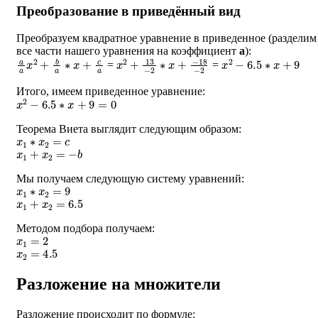
Преобразование в приведённый вид
Преобразуем квадратное уравнение в приведенное (разделим
все части нашего уравнения на коэффициент
a
):
a
a
x
2
+
b
a
∗
x
+
c
a
x
−
2
18
+
13
−
2
−
2
∗
x
+
x
2
−
6.5
∗
x
+
9
=
=
Итого, имеем приведенное уравнение:
x
2
−
6.5
∗
x
+
9
=
0
Теорема Виета выглядит следующим образом:
x
1
∗
x
2
=
c
x
1
+
x
2
=
−
b
Мы получаем следующую систему уравнений:
x
1
∗
x
2
=
9
x
1
+
x
2
=
6.5
Методом подбора получаем:
x
1
=
2
x
2
=
4.5
Разложение на множители
Разложение происходит по формуле: