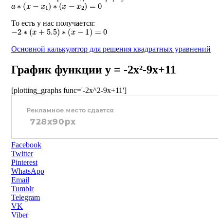
a
∗
(
x
−
x
1
)
∗
(
x
−
x
2
)
=
0
То есть у нас получается:
−
2
∗
(
x
+
5.5
)
∗
(
x
−
1
)
=
0
Основной калькулятор для решения квадратных уравнений
График функции y = -2x²-9x+11
[plotting_graphs func='-2x^2-9x+11']
Facebook
Twitter
Pinterest
WhatsApp
Email
Tumblr
Telegram
VK
Viber