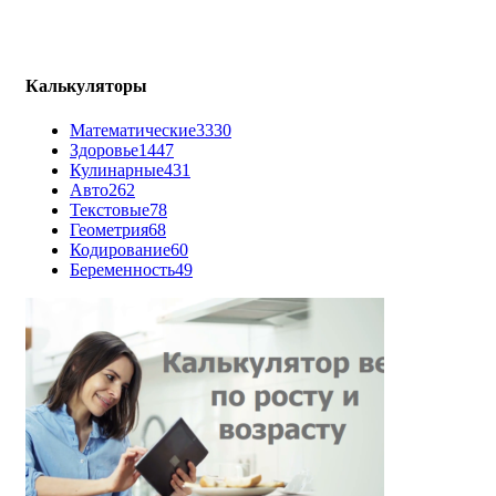
Калькуляторы
Математические
3330
Здоровье
1447
Кулинарные
431
Авто
262
Текстовые
78
Геометрия
68
Кодирование
60
Беременность
49