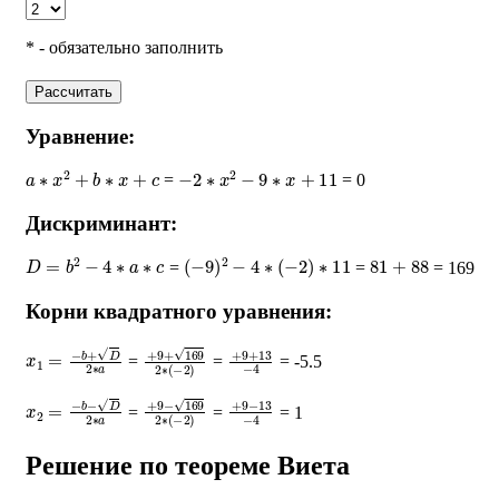
* - обязательно заполнить
Рассчитать
Уравнение:
a
∗
x
2
+
b
∗
x
+
c
−
2
∗
x
2
−
9
∗
x
+
11
=
= 0
Дискриминант:
D
=
b
2
−
4
∗
a
∗
c
(
−
9
)
2
−
4
∗
(
−
2
)
∗
11
81
+
88
=
=
= 169
Корни квадратного уравнения:
x
1
=
−
b
+
D
2
∗
a
+
9
+
169
2
∗
+
(
−
9
2
+
)
13
−
4
=
=
= -5.5
x
2
=
−
b
−
D
2
∗
a
+
9
−
169
2
∗
+
(
−
9
2
−
)
13
−
4
=
=
= 1
Решение по теореме Виета