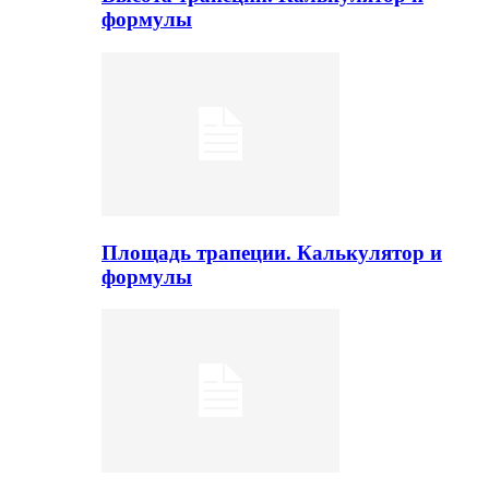
формулы
Площадь трапеции. Калькулятор и
формулы