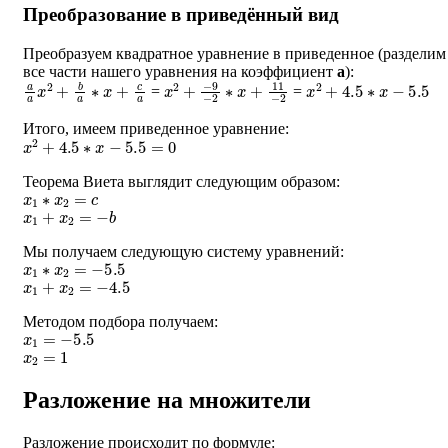
Преобразование в приведённый вид
Преобразуем квадратное уравнение в приведенное (разделим
все части нашего уравнения на коэффициент
a
):
a
a
x
2
+
b
a
∗
x
+
c
a
x
−
2
9
+
−
2
∗
x
+
11
−
2
x
2
+
4.5
∗
x
−
5.5
=
=
Итого, имеем приведенное уравнение:
x
2
+
4.5
∗
x
−
5.5
=
0
Теорема Виета выглядит следующим образом:
x
1
∗
x
2
=
c
x
1
+
x
2
=
−
b
Мы получаем следующую систему уравнений:
x
1
∗
x
2
=
−
5.5
x
1
+
x
2
=
−
4.5
Методом подбора получаем:
x
1
=
−
5.5
x
2
=
1
Разложение на множители
Разложение происходит по формуле: