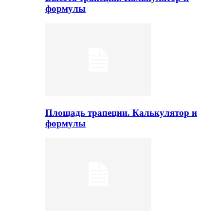
формулы
Площадь трапеции. Калькулятор и
формулы