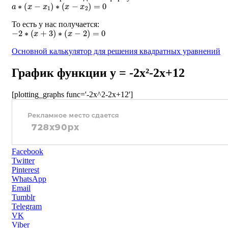
a
∗
(
x
−
x
1
)
∗
(
x
−
x
2
)
=
0
То есть у нас получается:
−
2
∗
(
x
+
3
)
∗
(
x
−
2
)
=
0
Основной калькулятор для решения квадратных уравнений
График функции y = -2x²-2x+12
[plotting_graphs func='-2x^2-2x+12']
Facebook
Twitter
Pinterest
WhatsApp
Email
Tumblr
Telegram
VK
Viber