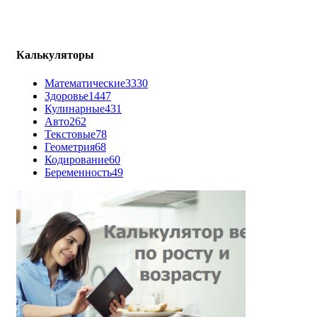
Калькуляторы
Математические
3330
Здоровье
1447
Кулинарные
431
Авто
262
Текстовые
78
Геометрия
68
Кодирование
60
Беременность
49