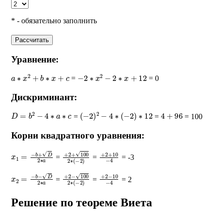
* - обязательно заполнить
Рассчитать
Уравнение:
a
∗
x
2
+
b
∗
x
+
c
−
2
∗
x
2
−
2
∗
x
+
12
=
= 0
Дискриминант:
D
=
b
2
−
4
∗
a
∗
c
(
−
2
)
2
−
4
∗
(
−
2
)
∗
12
4
+
96
=
=
= 100
Корни квадратного уравнения:
x
1
=
−
b
+
D
2
∗
a
+
2
+
100
2
∗
+
(
−
2
2
+
)
10
−
4
=
=
= -3
x
2
=
−
b
−
D
2
∗
a
+
2
−
100
2
∗
+
(
−
2
2
−
)
10
−
4
=
=
= 2
Решение по теореме Виета