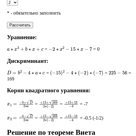
* - обязательно заполнить
Рассчитать
Уравнение:
a
∗
x
2
+
b
∗
x
+
c
−
2
∗
x
2
−
15
∗
x
−
7
=
= 0
Дискриминант:
D
=
b
2
−
4
∗
a
∗
c
(
−
15
)
2
−
4
∗
(
−
2
)
∗
(
−
7
)
225
−
56
=
=
=
169
Корни квадратного уравнения:
x
1
=
−
b
+
D
2
∗
a
+
15
+
169
2
∗
+
(
15
−
2
+
)
13
−
4
=
=
= -7
x
2
=
−
b
−
D
2
∗
a
+
15
−
169
2
∗
+
(
15
−
2
−
)
13
−
4
=
=
= -0.5 (-1/2)
Решение по теореме Виета