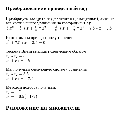
Преобразование в приведённый вид
Преобразуем квадратное уравнение в приведенное (разделим
все части нашего уравнения на коэффициент
a
):
a
a
x
2
+
b
a
∗
x
+
c
a
x
−
2
7
+
−
−
2
15
−
2
∗
x
+
x
2
+
7.5
∗
x
+
3.5
=
=
Итого, имеем приведенное уравнение:
x
2
+
7.5
∗
x
+
3.5
=
0
Теорема Виета выглядит следующим образом:
x
1
∗
x
2
=
c
x
1
+
x
2
=
−
b
Мы получаем следующую систему уравнений:
x
1
∗
x
2
=
3.5
x
1
+
x
2
=
−
7.5
Методом подбора получаем:
x
1
=
−
7
x
2
=
−
0.5
(
−
1
/
2
)
Разложение на множители