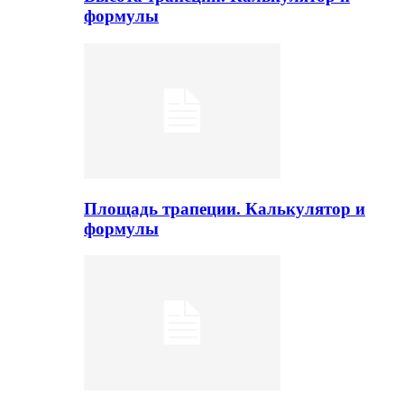
формулы
Площадь трапеции. Калькулятор и
формулы