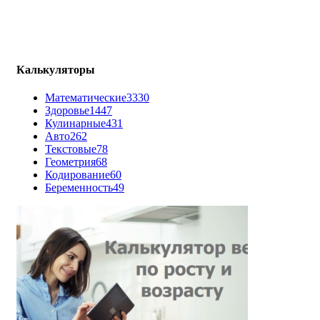
Калькуляторы
Математические
3330
Здоровье
1447
Кулинарные
431
Авто
262
Текстовые
78
Геометрия
68
Кодирование
60
Беременность
49