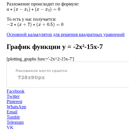
Разложение происходит по формуле:
a
∗
(
x
−
x
1
)
∗
(
x
−
x
2
)
=
0
То есть у нас получается:
−
2
∗
(
x
+
7
)
∗
(
x
+
0.5
)
=
0
Основной калькулятор для решения квадратных уравнений
График функции y = -2x²-15x-7
[plotting_graphs func='-2x^2-15x-7']
Facebook
Twitter
Pinterest
WhatsApp
Email
Tumblr
Telegram
VK