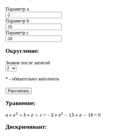
Параметр a
Параметр b
Параметр с
Округление:
Знаков после запятой
* - обязательно заполнить
Рассчитать
Уравнение:
a
∗
x
2
+
b
∗
x
+
c
−
2
∗
x
2
−
15
∗
x
−
18
=
= 0
Дискриминант:
D
=
b
2
−
4
∗
a
∗
c
(
−
15
)
2
−
4
∗
(
−
2
)
∗
(
−
18
)
225
−
144