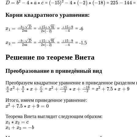
=
=
= 
Корни квадратного уравнения:
x
1
=
−
b
+
D
2
∗
a
+
15
+
81
2
∗
+
(
−
15
2
)
+
9
−
4
=
=
= -6
x
2
=
−
b
−
D
2
∗
a
+
15
−
81
2
∗
+
(
−
15
2
)
−
9
−
4
=
=
= -1.5
Решение по теореме Виета
Преобразование в приведённый вид
Преобразуем квадратное уравнение в приведенное (разделим
a
a
x
2
+
b
a
∗
x
+
c
a
x
−
2
18
+
−
−
15
2
−
2
∗
x
+
x
2
+
7.5
∗
x
+
9
=
=
Итого, имеем приведенное уравнение:
x
2
+
7.5
∗
x
+
9
=
0
Теорема Виета выглядит следующим образом:
x
1
∗
x
2
=
c
x
1
+
x
2
=
−
b