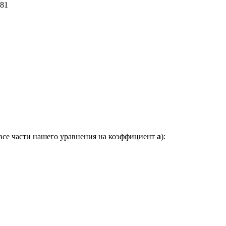
81
 все части нашего уравнения на коэффициент
a
):