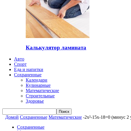
Калькулятор ламината
Авто
Спорт
Еда и напитки
Сохраненные
Календари
Кулинарные
Математические
Строительные
Здоровье
Домой
Сохраненные
Математические
-2x²-15x-18=0 (минус 2
Сохраненные