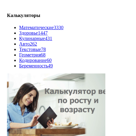
Калькуляторы
Математические
3330
Здоровье
1447
Кулинарные
431
Авто
262
Текстовые
78
Геометрия
68
Кодирование
60
Беременность
49