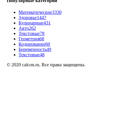
Популярные категории
Математические
3330
Здоровье
1447
Кулинарные
431
Авто
262
Текстовые
78
Геометрия
68
Кодирование
60
Беременность
49
Текстовые
48
© 2020 calcon.ru. Все права защищены.