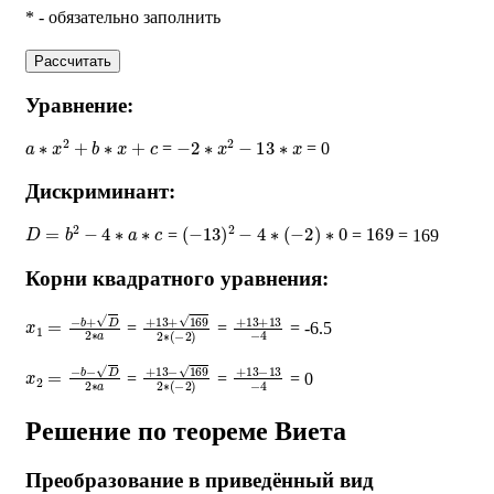
* - обязательно заполнить
Рассчитать
Уравнение:
a
∗
x
2
+
b
∗
x
+
c
−
2
∗
x
2
−
13
∗
x
=
= 0
Дискриминант:
D
=
b
2
−
4
∗
a
∗
c
(
−
13
)
2
−
4
∗
(
−
2
)
∗
0
169
=
=
= 169
Корни квадратного уравнения:
x
1
=
−
b
+
D
2
∗
a
+
13
+
169
2
∗
+
(
13
−
2
+
)
13
−
4
=
=
= -6.5
x
2
=
−
b
−
D
2
∗
a
+
13
−
169
2
∗
+
(
13
−
2
−
)
13
−
4
=
=
= 0
Решение по теореме Виета
Преобразование в приведённый вид