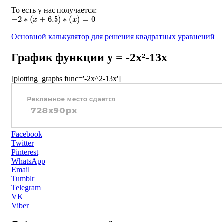
То есть у нас получается:
−
2
∗
(
x
+
6.5
)
∗
(
x
)
=
0
Основной калькулятор для решения квадратных уравнений
График функции y = -2x²-13x
[plotting_graphs func='-2x^2-13x']
Facebook
Twitter
Pinterest
WhatsApp
Email
Tumblr
Telegram
VK
Viber