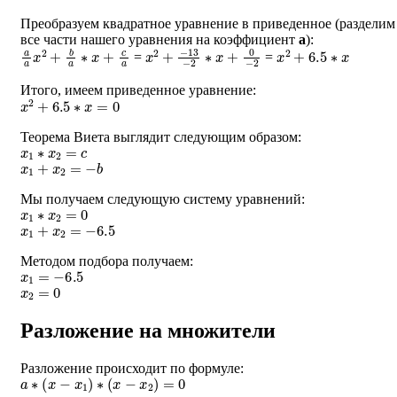
Преобразуем квадратное уравнение в приведенное (разделим
все части нашего уравнения на коэффициент
a
):
a
a
x
2
+
b
a
∗
x
+
c
a
x
−
2
13
+
−
2
∗
x
+
0
−
2
x
2
+
6.5
∗
x
=
=
Итого, имеем приведенное уравнение:
x
2
+
6.5
∗
x
=
0
Теорема Виета выглядит следующим образом:
x
1
∗
x
2
=
c
x
1
+
x
2
=
−
b
Мы получаем следующую систему уравнений:
x
1
∗
x
2
=
0
x
1
+
x
2
=
−
6.5
Методом подбора получаем:
x
1
=
−
6.5
x
2
=
0
Разложение на множители
Разложение происходит по формуле:
a
∗
(
x
−
x
1
)
∗
(
x
−
x
2
)
=
0