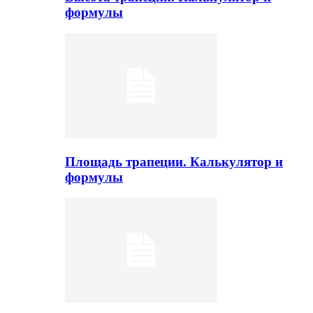
формулы
Площадь трапеции. Калькулятор и
формулы