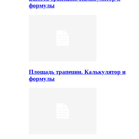
формулы
Площадь трапеции. Калькулятор и
формулы