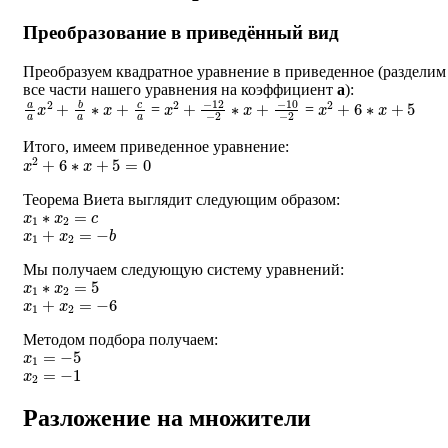
Преобразование в приведённый вид
Преобразуем квадратное уравнение в приведенное (разделим
все части нашего уравнения на коэффициент
a
):
a
a
x
2
+
b
a
∗
x
+
c
a
x
−
2
10
+
−
−
12
2
−
2
∗
x
+
x
2
+
6
∗
x
+
5
=
=
Итого, имеем приведенное уравнение:
x
2
+
6
∗
x
+
5
=
0
Теорема Виета выглядит следующим образом:
x
1
∗
x
2
=
c
x
1
+
x
2
=
−
b
Мы получаем следующую систему уравнений:
x
1
∗
x
2
=
5
x
1
+
x
2
=
−
6
Методом подбора получаем:
x
1
=
−
5
x
2
=
−
1
Разложение на множители