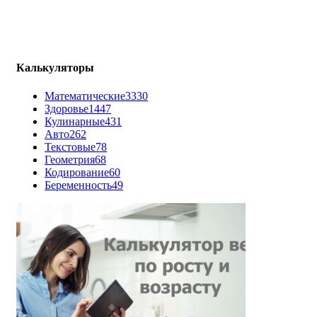
Калькуляторы
Математические
3330
Здоровье
1447
Кулинарные
431
Авто
262
Текстовые
78
Геометрия
68
Кодирование
60
Беременность
49