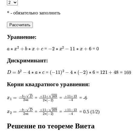
* - обязательно заполнить
Рассчитать
Уравнение:
a
∗
x
2
+
b
∗
x
+
c
−
2
∗
x
2
−
11
∗
x
+
6
=
= 0
Дискриминант:
D
=
b
2
−
4
∗
a
∗
c
(
−
11
)
2
−
4
∗
(
−
2
)
∗
6
121
+
48
=
=
= 169
Корни квадратного уравнения:
x
1
=
−
b
+
D
2
∗
a
+
11
+
169
2
∗
+
(
11
−
2
+
)
13
−
4
=
=
= -6
x
2
=
−
b
−
D
2
∗
a
+
11
−
169
2
∗
+
(
11
−
2
−
)
13
−
4
=
=
= 0.5 (1/2)
Решение по теореме Виета