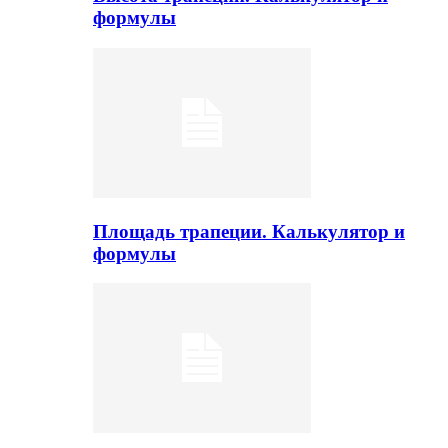
формулы
Площадь трапеции. Калькулятор и
формулы