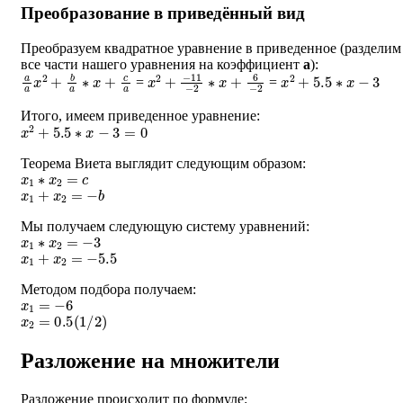
Преобразование в приведённый вид
Преобразуем квадратное уравнение в приведенное (разделим
все части нашего уравнения на коэффициент
a
):
a
a
x
2
+
b
a
∗
x
+
c
a
x
−
2
11
+
−
2
∗
x
+
6
−
2
x
2
+
5.5
∗
x
−
3
=
=
Итого, имеем приведенное уравнение:
x
2
+
5.5
∗
x
−
3
=
0
Теорема Виета выглядит следующим образом:
x
1
∗
x
2
=
c
x
1
+
x
2
=
−
b
Мы получаем следующую систему уравнений:
x
1
∗
x
2
=
−
3
x
1
+
x
2
=
−
5.5
Методом подбора получаем:
x
1
=
−
6
x
2
=
0.5
(
1
/
2
)
Разложение на множители
Разложение происходит по формуле: