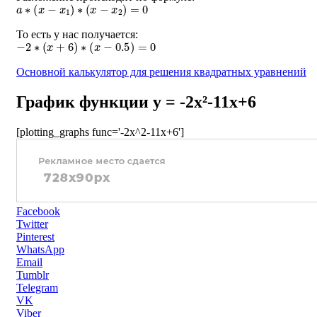
a
∗
(
x
−
x
1
)
∗
(
x
−
x
2
)
=
0
То есть у нас получается:
−
2
∗
(
x
+
6
)
∗
(
x
−
0.5
)
=
0
Основной калькулятор для решения квадратных уравнений
График функции y = -2x²-11x+6
[plotting_graphs func='-2x^2-11x+6']
Facebook
Twitter
Pinterest
WhatsApp
Email
Tumblr
Telegram
VK
Viber