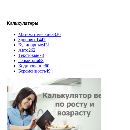
Калькуляторы
Математические
3330
Здоровье
1447
Кулинарные
431
Авто
262
Текстовые
78
Геометрия
68
Кодирование
60
Беременность
49