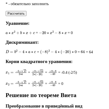
* - обязательно заполнить
Рассчитать
Уравнение:
a
∗
x
2
+
b
∗
x
+
c
−
20
∗
x
2
−
8
∗
x
=
= 0
Дискриминант:
D
=
b
2
−
4
∗
a
∗
c
(
−
8
)
2
−
4
∗
(
−
20
)
∗
0
64
=
=
= 64
Корни квадратного уравнения:
x
1
=
−
b
+
D
2
∗
a
+
8
+
64
2
∗
(
+
−
8
20
+
8
)
−
40
=
=
= -0.4 (-2/5)
x
2
=
−
b
−
D
2
∗
a
+
8
−
64
2
∗
(
+
−
8
20
−
8
)
−
40
=
=
= 0
Решение по теореме Виета
Преобразование в приведённый вид