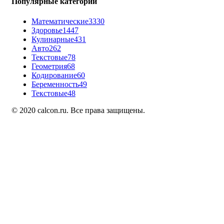
Популярные категории
Математические
3330
Здоровье
1447
Кулинарные
431
Авто
262
Текстовые
78
Геометрия
68
Кодирование
60
Беременность
49
Текстовые
48
© 2020 calcon.ru. Все права защищены.