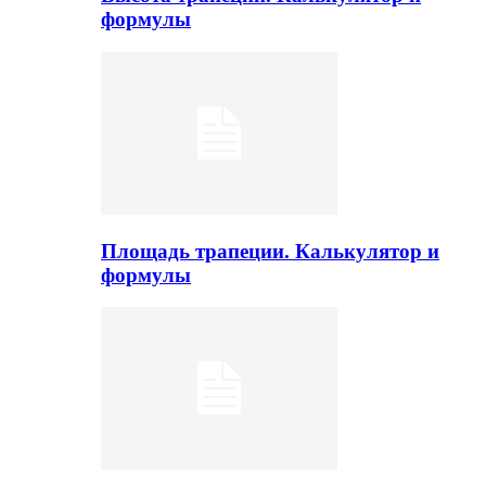
формулы
Площадь трапеции. Калькулятор и
формулы