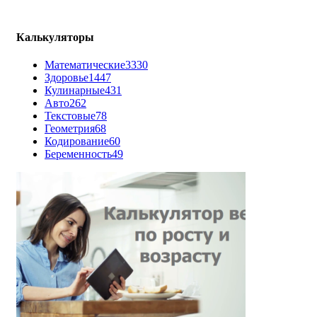
Калькуляторы
Математические
3330
Здоровье
1447
Кулинарные
431
Авто
262
Текстовые
78
Геометрия
68
Кодирование
60
Беременность
49