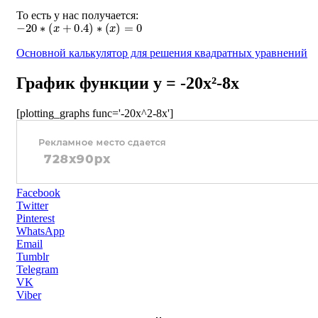
То есть у нас получается:
−
20
∗
(
x
+
0.4
)
∗
(
x
)
=
0
Основной калькулятор для решения квадратных уравнений
График функции y = -20x²-8x
[plotting_graphs func='-20x^2-8x']
Facebook
Twitter
Pinterest
WhatsApp
Email
Tumblr
Telegram
VK
Viber