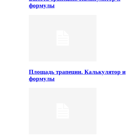
формулы
Площадь трапеции. Калькулятор и
формулы