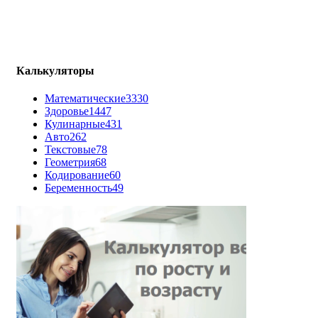
Калькуляторы
Математические
3330
Здоровье
1447
Кулинарные
431
Авто
262
Текстовые
78
Геометрия
68
Кодирование
60
Беременность
49