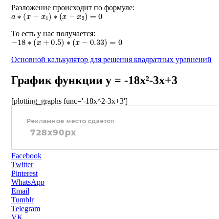
Разложение происходит по формуле:
a
∗
(
x
−
x
1
)
∗
(
x
−
x
2
)
=
0
То есть у нас получается:
−
18
∗
(
x
+
0.5
)
∗
(
x
−
0.33
)
=
0
Основной калькулятор для решения квадратных уравнений
График функции y = -18x²-3x+3
[plotting_graphs func='-18x^2-3x+3']
Facebook
Twitter
Pinterest
WhatsApp
Email
Tumblr
Telegram
VK