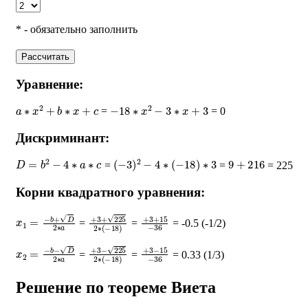
* - обязательно заполнить
Рассчитать
Уравнение:
a
∗
x
2
+
b
∗
x
+
c
−
18
∗
x
2
−
3
∗
x
+
3
=
= 0
Дискриминант:
D
=
b
2
−
4
∗
a
∗
c
(
−
3
)
2
−
4
∗
(
−
18
)
∗
3
9
+
216
=
=
= 225
Корни квадратного уравнения:
x
1
=
−
b
+
D
2
∗
a
+
3
+
225
2
∗
+
(
−
3
18
+
15
)
−
36
=
=
= -0.5 (-1/2)
x
2
=
−
b
−
D
2
∗
a
+
3
−
225
2
∗
+
(
−
3
18
−
15
)
−
36
=
=
= 0.33 (1/3)
Решение по теореме Виета