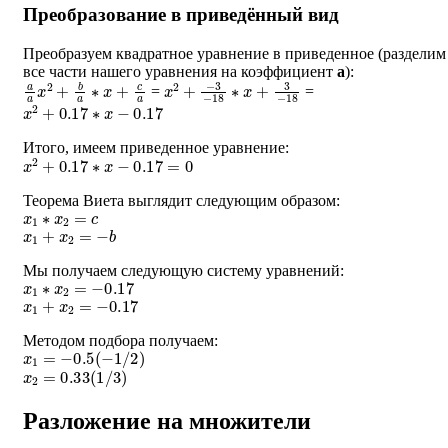
Преобразование в приведённый вид
Преобразуем квадратное уравнение в приведенное (разделим
все части нашего уравнения на коэффициент
a
):
a
a
x
2
+
b
a
∗
x
+
c
a
x
−
2
3
+
−
18
∗
x
+
3
−
18
=
=
x
2
+
0.17
∗
x
−
0.17
Итого, имеем приведенное уравнение:
x
2
+
0.17
∗
x
−
0.17
=
0
Теорема Виета выглядит следующим образом:
x
1
∗
x
2
=
c
x
1
+
x
2
=
−
b
Мы получаем следующую систему уравнений:
x
1
∗
x
2
=
−
0.17
x
1
+
x
2
=
−
0.17
Методом подбора получаем:
x
1
=
−
0.5
(
−
1
/
2
)
x
2
=
0.33
(
1
/
3
)
Разложение на множители