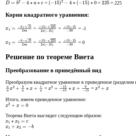
=
=
= 225
Корни квадратного уравнения:
x
1
=
−
b
+
D
2
∗
a
+
15
+
225
2
∗
+
(
15
−
15
+
15
)
−
30
=
=
= -1
x
2
=
−
b
−
D
2
∗
a
+
15
−
225
2
∗
+
(
15
−
15
−
15
)
−
30
=
=
= 0
Решение по теореме Виета
Преобразование в приведённый вид
Преобразуем квадратное уравнение в приведенное (разделим
a
a
x
2
+
b
a
∗
x
+
c
a
x
−
2
15
+
−
15
∗
x
+
0
−
15
x
2
+
x
=
=
Итого, имеем приведенное уравнение:
x
2
+
x
=
0
Теорема Виета выглядит следующим образом:
x
1
∗
x
2
=
c
x
1
+
x
2
=
−
b