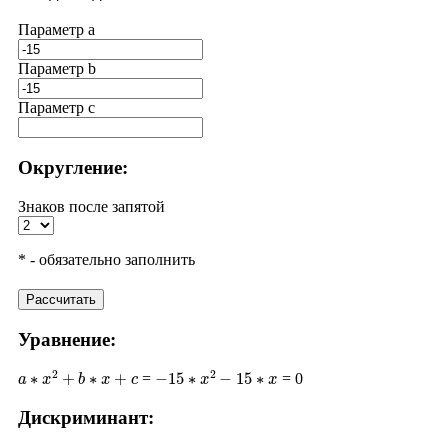
Параметр a
Параметр b
Параметр с
Округление:
Знаков после запятой
* - обязательно заполнить
Рассчитать
Уравнение:
a
∗
x
2
+
b
∗
x
+
c
−
15
∗
x
2
−
15
∗
x
=
= 0
Дискриминант:
D
=
b
2
−
4
∗
a
∗
c
(
−
15
)
2
−
4
∗
(
−
15
)
∗
0
225