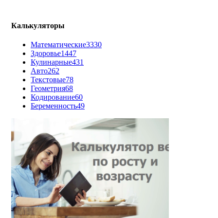
Калькуляторы
Математические
3330
Здоровье
1447
Кулинарные
431
Авто
262
Текстовые
78
Геометрия
68
Кодирование
60
Беременность
49