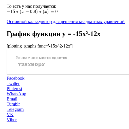
То есть у нас получается:
−
15
∗
(
x
+
0.8
)
∗
(
x
)
=
0
Основной калькулятор для решения квадратных уравнений
График функции y = -15x²-12x
[plotting_graphs func='-15x^2-12x']
Facebook
Twitter
Pinterest
WhatsApp
Email
Tumblr
Telegram
VK
Viber