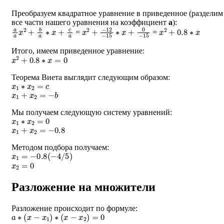
Преобразуем квадратное уравнение в приведенное (разделим
все части нашего уравнения на коэффициент
a
):
a
a
x
2
+
b
a
∗
x
+
c
a
x
−
2
12
+
−
15
∗
x
+
0
−
15
x
2
+
0.8
∗
x
=
=
Итого, имеем приведенное уравнение:
x
2
+
0.8
∗
x
=
0
Теорема Виета выглядит следующим образом:
x
1
∗
x
2
=
c
x
1
+
x
2
=
−
b
Мы получаем следующую систему уравнений:
x
1
∗
x
2
=
0
x
1
+
x
2
=
−
0.8
Методом подбора получаем:
x
1
=
−
0.8
(
−
4
/
5
)
x
2
=
0
Разложение на множители
Разложение происходит по формуле:
a
∗
(
x
−
x
1
)
∗
(
x
−
x
2
)
=
0