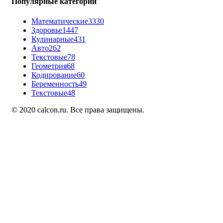
Популярные категории
Математические
3330
Здоровье
1447
Кулинарные
431
Авто
262
Текстовые
78
Геометрия
68
Кодирование
60
Беременность
49
Текстовые
48
© 2020 calcon.ru. Все права защищены.