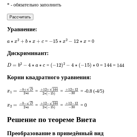
* - обязательно заполнить
Рассчитать
Уравнение:
a
∗
x
2
+
b
∗
x
+
c
−
15
∗
x
2
−
12
∗
x
=
= 0
Дискриминант:
D
=
b
2
−
4
∗
a
∗
c
(
−
12
)
2
−
4
∗
(
−
15
)
∗
0
144
=
=
= 144
Корни квадратного уравнения:
x
1
=
−
b
+
D
2
∗
a
+
12
+
144
2
∗
+
(
12
−
15
+
12
)
−
30
=
=
= -0.8 (-4/5)
x
2
=
−
b
−
D
2
∗
a
+
12
−
144
2
∗
+
(
12
−
15
−
12
)
−
30
=
=
= 0
Решение по теореме Виета
Преобразование в приведённый вид