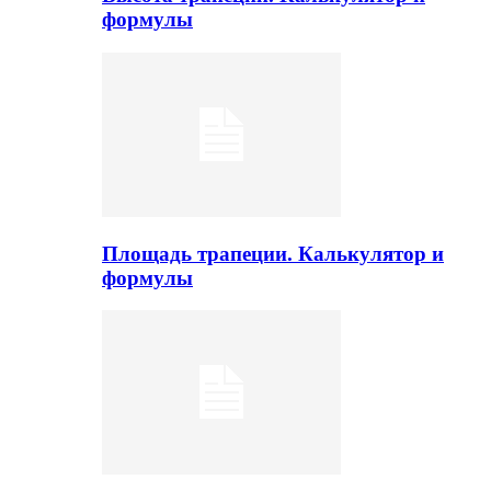
формулы
Площадь трапеции. Калькулятор и
формулы