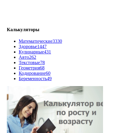
Калькуляторы
Математические
3330
Здоровье
1447
Кулинарные
431
Авто
262
Текстовые
78
Геометрия
68
Кодирование
60
Беременность
49