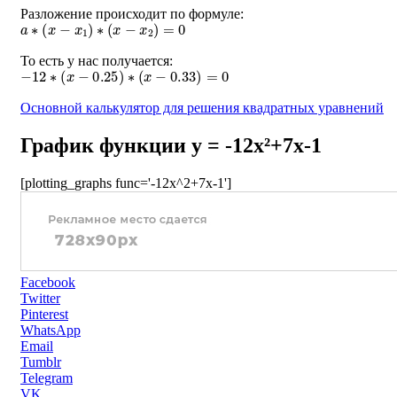
Разложение происходит по формуле:
a
∗
(
x
−
x
1
)
∗
(
x
−
x
2
)
=
0
То есть у нас получается:
−
12
∗
(
x
−
0.25
)
∗
(
x
−
0.33
)
=
0
Основной калькулятор для решения квадратных уравнений
График функции y = -12x²+7x-1
[plotting_graphs func='-12x^2+7x-1']
Facebook
Twitter
Pinterest
WhatsApp
Email
Tumblr
Telegram
VK