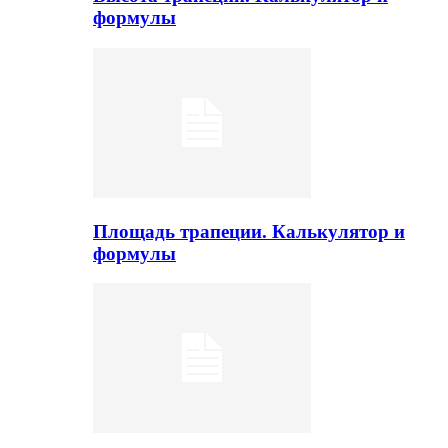
формулы
Площадь трапеции. Калькулятор и
формулы