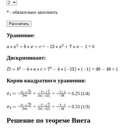
* - обязательно заполнить
Рассчитать
Уравнение:
a
∗
x
2
+
b
∗
x
+
c
−
12
∗
x
2
+
7
∗
x
−
1
=
= 0
Дискриминант:
D
=
b
2
−
4
∗
a
∗
c
7
2
−
4
∗
(
−
12
)
∗
(
−
1
)
49
−
48
=
=
= 1
Корни квадратного уравнения:
x
1
=
−
b
+
D
2
∗
a
−
7
+
1
2
∗
(
−
−
7
12
+
)
1
−
24
=
=
= 0.25 (1/4)
x
2
=
−
b
−
D
2
∗
a
−
7
−
1
2
∗
(
−
−
7
12
−
)
1
−
24
=
=
= 0.33 (1/3)
Решение по теореме Виета