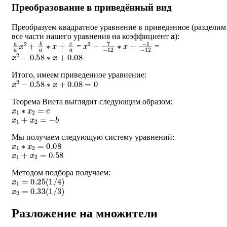
Преобразование в приведённый вид
Преобразуем квадратное уравнение в приведенное (разделим
все части нашего уравнения на коэффициент
a
):
a
a
x
2
+
b
a
∗
x
+
c
a
x
−
2
1
+
−
7
12
−
12
∗
x
+
=
=
x
2
−
0.58
∗
x
+
0.08
Итого, имеем приведенное уравнение:
x
2
−
0.58
∗
x
+
0.08
=
0
Теорема Виета выглядит следующим образом:
x
1
∗
x
2
=
c
x
1
+
x
2
=
−
b
Мы получаем следующую систему уравнений:
x
1
∗
x
2
=
0.08
x
1
+
x
2
=
0.58
Методом подбора получаем:
x
1
=
0.25
(
1
/
4
)
x
2
=
0.33
(
1
/
3
)
Разложение на множители