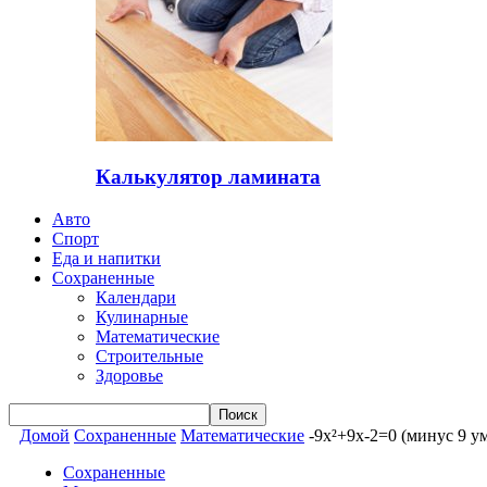
Калькулятор ламината
Авто
Спорт
Еда и напитки
Сохраненные
Календари
Кулинарные
Математические
Строительные
Здоровье
Домой
Сохраненные
Математические
-9x²+9x-2=0 (минус 9 у
Сохраненные