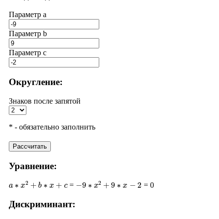
Параметр a
Параметр b
Параметр с
Округление:
Знаков после запятой
* - обязательно заполнить
Рассчитать
Уравнение:
a
∗
x
2
+
b
∗
x
+
c
−
9
∗
x
2
+
9
∗
x
−
2
=
= 0
Дискриминант:
D
=
b
2
−
4
∗
a
∗
c
9
2
−
4
∗
(
−
9
)
∗
(
−
2
)
81
−
72