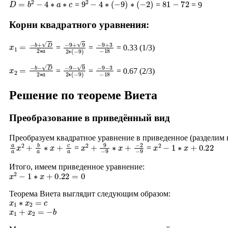
=
=
= 9
Корни квадратного уравнения:
x
1
=
−
b
+
D
2
∗
a
−
9
+
9
2
∗
(
−
−
9
9
+
)
3
−
18
=
=
= 0.33 (1/3)
x
2
=
−
b
−
D
2
∗
a
−
9
−
9
2
∗
(
−
−
9
9
−
)
3
−
18
=
=
= 0.67 (2/3)
Решение по теореме Виета
Преобразование в приведённый вид
Преобразуем квадратное уравнение в приведенное (разделим
a
a
x
2
+
b
a
∗
x
+
c
a
x
−
2
2
+
−
9
9
−
9
∗
x
+
x
2
−
1
∗
x
+
0.22
=
=
Итого, имеем приведенное уравнение:
x
2
−
1
∗
x
+
0.22
=
0
Теорема Виета выглядит следующим образом:
x
1
∗
x
2
=
c
x
1
+
x
2
=
−
b