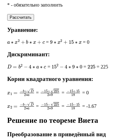
* - обязательно заполнить
Рассчитать
Уравнение:
a
∗
x
2
+
b
∗
x
+
c
9
∗
x
2
+
15
∗
x
=
= 0
Дискриминант:
D
=
b
2
−
4
∗
a
∗
c
15
2
−
4
∗
9
∗
0
225
=
=
= 225
Корни квадратного уравнения:
x
1
=
−
b
+
D
2
∗
a
−
15
+
225
2
∗
−
9
15
+
15
18
=
=
= 0
x
2
=
−
b
−
D
2
∗
a
−
15
−
225
2
∗
−
9
15
−
15
18
=
=
= -1.67
Решение по теореме Виета
Преобразование в приведённый вид