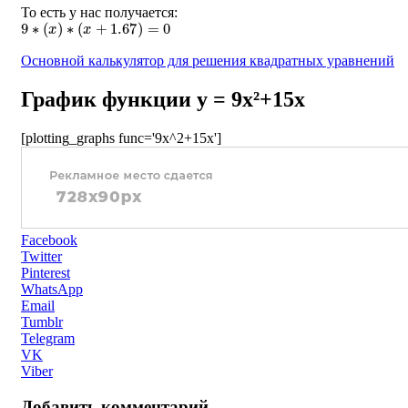
То есть у нас получается:
9
∗
(
x
)
∗
(
x
+
1.67
)
=
0
Основной калькулятор для решения квадратных уравнений
График функции y = 9x²+15x
[plotting_graphs func='9x^2+15x']
Facebook
Twitter
Pinterest
WhatsApp
Email
Tumblr
Telegram
VK
Viber
Добавить комментарий