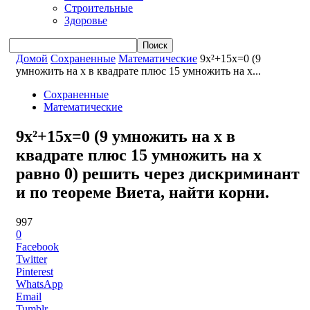
Строительные
Здоровье
Домой
Сохраненные
Математические
9x²+15x=0 (9
умножить на x в квадрате плюс 15 умножить на x...
Сохраненные
Математические
9x²+15x=0 (9 умножить на x в
квадрате плюс 15 умножить на x
равно 0) решить через дискриминант
и по теореме Виета, найти корни.
997
0
Facebook
Twitter
Pinterest
WhatsApp
Email
Tumblr