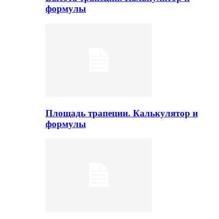
формулы
Площадь трапеции. Калькулятор и
формулы