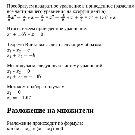
Преобразуем квадратное уравнение в приведенное (разделим
все части нашего уравнения на коэффициент
a
):
a
a
x
2
+
b
a
∗
x
+
c
a
x
2
+
15
9
∗
x
+
0
9
x
2
+
1.67
∗
x
=
=
Итого, имеем приведенное уравнение:
x
2
+
1.67
∗
x
=
0
Теорема Виета выглядит следующим образом:
x
1
∗
x
2
=
c
x
1
+
x
2
=
−
b
Мы получаем следующую систему уравнений:
x
1
∗
x
2
=
0
x
1
+
x
2
=
−
1.67
Методом подбора получаем:
x
1
=
0
x
2
=
−
1.67
Разложение на множители
Разложение происходит по формуле:
a
∗
(
x
−
x
1
)
∗
(
x
−
x
2
)
=
0