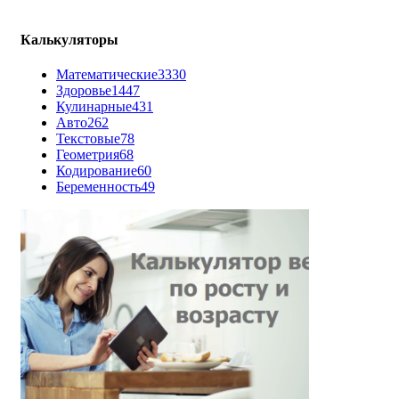
Калькуляторы
Математические
3330
Здоровье
1447
Кулинарные
431
Авто
262
Текстовые
78
Геометрия
68
Кодирование
60
Беременность
49