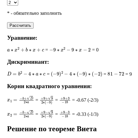
* - обязательно заполнить
Рассчитать
Уравнение:
a
∗
x
2
+
b
∗
x
+
c
−
9
∗
x
2
−
9
∗
x
−
2
=
= 0
Дискриминант:
D
=
b
2
−
4
∗
a
∗
c
(
−
9
)
2
−
4
∗
(
−
9
)
∗
(
−
2
)
81
−
72
=
=
= 9
Корни квадратного уравнения:
x
1
=
−
b
+
D
2
∗
a
+
9
+
9
2
∗
(
+
−
9
9
+
)
3
−
18
=
=
= -0.67 (-2/3)
x
2
=
−
b
−
D
2
∗
a
+
9
−
9
2
∗
(
+
−
9
9
−
)
3
−
18
=
=
= -0.33 (-1/3)
Решение по теореме Виета