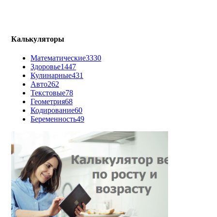
Калькуляторы
Математические
3330
Здоровье
1447
Кулинарные
431
Авто
262
Текстовые
78
Геометрия
68
Кодирование
60
Беременность
49