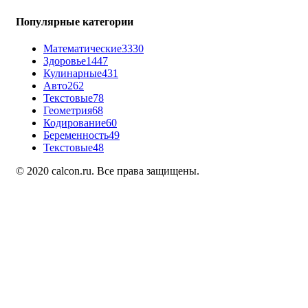
Популярные категории
Математические
3330
Здоровье
1447
Кулинарные
431
Авто
262
Текстовые
78
Геометрия
68
Кодирование
60
Беременность
49
Текстовые
48
© 2020 calcon.ru. Все права защищены.