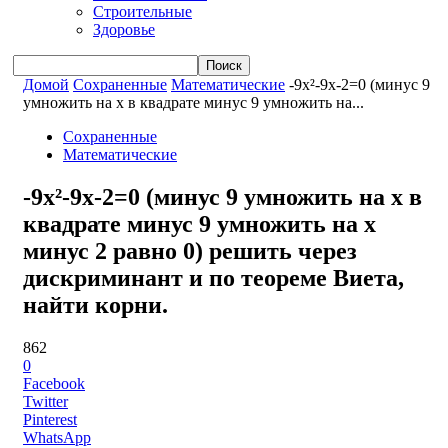
Строительные
Здоровье
Домой
Сохраненные
Математические
-9x²-9x-2=0 (минус 9
умножить на x в квадрате минус 9 умножить на...
Сохраненные
Математические
-9x²-9x-2=0 (минус 9 умножить на x в
квадрате минус 9 умножить на x
минус 2 равно 0) решить через
дискриминант и по теореме Виета,
найти корни.
862
0
Facebook
Twitter
Pinterest
WhatsApp