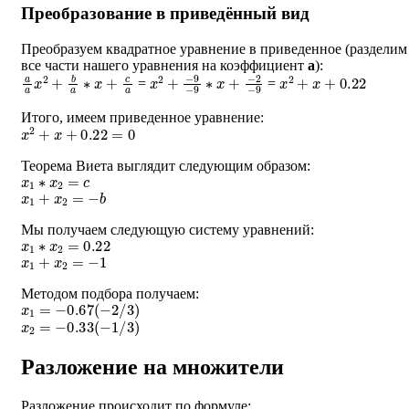
Преобразование в приведённый вид
Преобразуем квадратное уравнение в приведенное (разделим
все части нашего уравнения на коэффициент
a
):
a
a
x
2
+
b
a
∗
x
+
c
a
x
−
2
2
+
−
−
9
9
−
9
∗
x
+
x
2
+
x
+
0.22
=
=
Итого, имеем приведенное уравнение:
x
2
+
x
+
0.22
=
0
Теорема Виета выглядит следующим образом:
x
1
∗
x
2
=
c
x
1
+
x
2
=
−
b
Мы получаем следующую систему уравнений:
x
1
∗
x
2
=
0.22
x
1
+
x
2
=
−
1
Методом подбора получаем:
x
1
=
−
0.67
(
−
2
/
3
)
x
2
=
−
0.33
(
−
1
/
3
)
Разложение на множители
Разложение происходит по формуле: