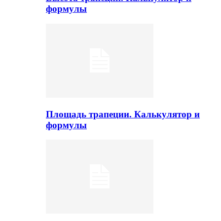
формулы
Площадь трапеции. Калькулятор и
формулы