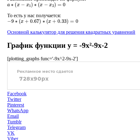
a
∗
(
x
−
x
1
)
∗
(
x
−
x
2
)
=
0
То есть у нас получается:
−
9
∗
(
x
+
0.67
)
∗
(
x
+
0.33
)
=
0
Основной калькулятор для решения квадратных уравнений
График функции y = -9x²-9x-2
[plotting_graphs func='-9x^2-9x-2']
Facebook
Twitter
Pinterest
WhatsApp
Email
Tumblr
Telegram
VK
Viber