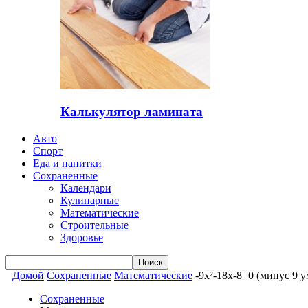
Калькулятор ламината
Авто
Спорт
Еда и напитки
Сохраненные
Календари
Кулинарные
Математические
Строительные
Здоровье
Домой
Сохраненные
Математические
-9x²-18x-8=0 (минус 9 
Сохраненные