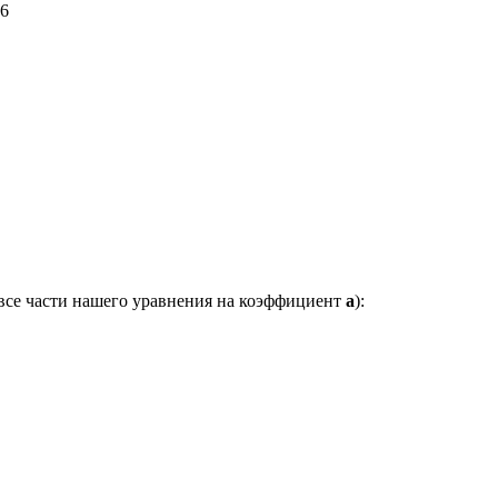
6
 все части нашего уравнения на коэффициент
a
):