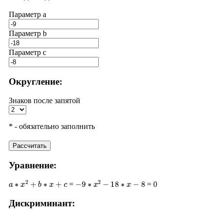
Параметр a
Параметр b
Параметр с
Округление:
Знаков после запятой
* - обязательно заполнить
Рассчитать
Уравнение:
a
∗
x
2
+
b
∗
x
+
c
−
9
∗
x
2
−
18
∗
x
−
8
=
= 0
Дискриминант:
D
=
b
2
−
4
∗
a
∗
c
(
−
18
)
2
−
4
∗
(
−
9
)
∗
(
−
8
)
324
−
288