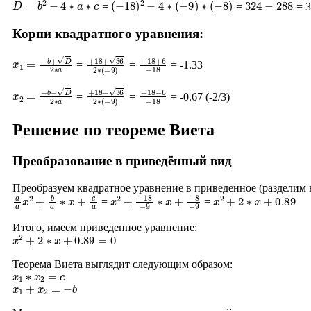
=
=
= 3
Корни квадратного уравнения:
x
1
=
−
b
+
D
2
∗
a
+
18
+
36
2
∗
+
(
−
18
9
)
+
6
−
18
=
=
= -1.33
x
2
=
−
b
−
D
2
∗
a
+
18
−
36
2
∗
+
(
−
18
9
)
−
6
−
18
=
=
= -0.67 (-2/3)
Решение по теореме Виета
Преобразование в приведённый вид
Преобразуем квадратное уравнение в приведенное (разделим
a
a
x
2
+
b
a
∗
x
+
c
a
x
−
2
8
+
−
−
9
18
−
9
∗
x
+
x
2
+
2
∗
x
+
0.89
=
=
Итого, имеем приведенное уравнение:
x
2
+
2
∗
x
+
0.89
=
0
Теорема Виета выглядит следующим образом:
x
1
∗
x
2
=
c
x
1
+
x
2
=
−
b