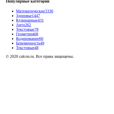
Популярные категории
Математические
3330
Здоровье
1447
Кулинарные
431
Авто
262
Текстовые
78
Геометрия
68
Кодирование
60
Беременность
49
Текстовые
48
© 2020 calcon.ru. Все права защищены.