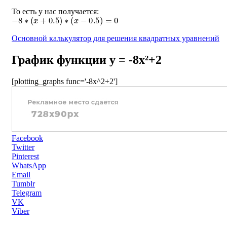
То есть у нас получается:
−
8
∗
(
x
+
0.5
)
∗
(
x
−
0.5
)
=
0
Основной калькулятор для решения квадратных уравнений
График функции y = -8x²+2
[plotting_graphs func='-8x^2+2']
Facebook
Twitter
Pinterest
WhatsApp
Email
Tumblr
Telegram
VK
Viber