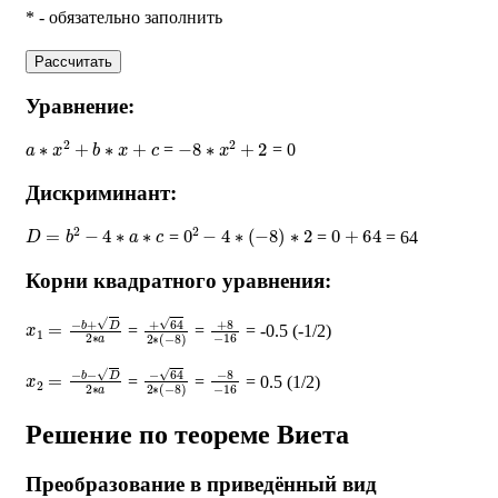
* - обязательно заполнить
Рассчитать
Уравнение:
a
∗
x
2
+
b
∗
x
+
c
−
8
∗
x
2
+
2
=
= 0
Дискриминант:
D
=
b
2
−
4
∗
a
∗
c
0
2
−
4
∗
(
−
8
)
∗
2
0
+
64
=
=
= 64
Корни квадратного уравнения:
x
1
=
−
b
+
D
2
∗
a
+
64
2
∗
(
−
+
8
8
)
−
16
=
=
= -0.5 (-1/2)
x
2
=
−
b
−
D
2
∗
a
−
64
2
∗
(
−
−
8
8
)
−
16
=
=
= 0.5 (1/2)
Решение по теореме Виета
Преобразование в приведённый вид