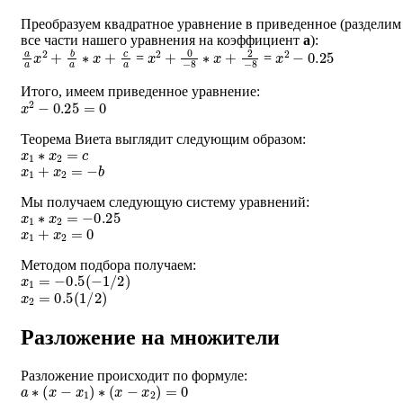
Преобразуем квадратное уравнение в приведенное (разделим
все части нашего уравнения на коэффициент
a
):
a
a
x
2
+
b
a
∗
x
+
c
a
x
2
+
0
−
8
∗
x
+
2
−
8
x
2
−
0.25
=
=
Итого, имеем приведенное уравнение:
x
2
−
0.25
=
0
Теорема Виета выглядит следующим образом:
x
1
∗
x
2
=
c
x
1
+
x
2
=
−
b
Мы получаем следующую систему уравнений:
x
1
∗
x
2
=
−
0.25
x
1
+
x
2
=
0
Методом подбора получаем:
x
1
=
−
0.5
(
−
1
/
2
)
x
2
=
0.5
(
1
/
2
)
Разложение на множители
Разложение происходит по формуле:
a
∗
(
x
−
x
1
)
∗
(
x
−
x
2
)
=
0