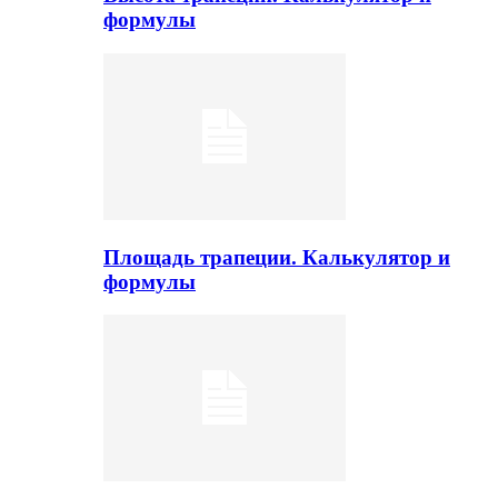
формулы
Площадь трапеции. Калькулятор и
формулы