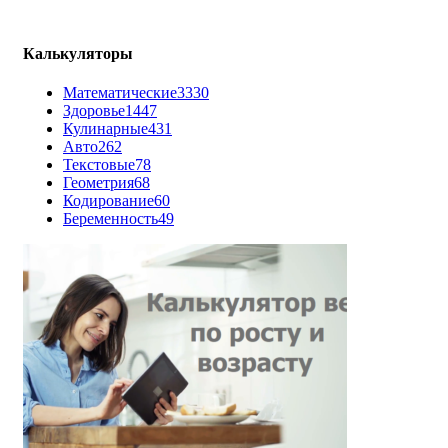
Калькуляторы
Математические
3330
Здоровье
1447
Кулинарные
431
Авто
262
Текстовые
78
Геометрия
68
Кодирование
60
Беременность
49