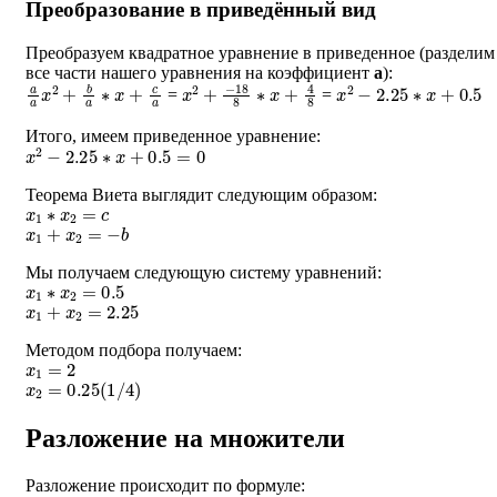
Преобразование в приведённый вид
Преобразуем квадратное уравнение в приведенное (разделим
все части нашего уравнения на коэффициент
a
):
a
a
x
2
+
b
a
∗
x
+
c
a
x
2
+
−
18
8
∗
x
+
4
8
x
2
−
2.25
∗
x
+
0.5
=
=
Итого, имеем приведенное уравнение:
x
2
−
2.25
∗
x
+
0.5
=
0
Теорема Виета выглядит следующим образом:
x
1
∗
x
2
=
c
x
1
+
x
2
=
−
b
Мы получаем следующую систему уравнений:
x
1
∗
x
2
=
0.5
x
1
+
x
2
=
2.25
Методом подбора получаем:
x
1
=
2
x
2
=
0.25
(
1
/
4
)
Разложение на множители
Разложение происходит по формуле:
a
∗
(
x
−
x
1
)
∗
(
x
−
x
2
)
=
0