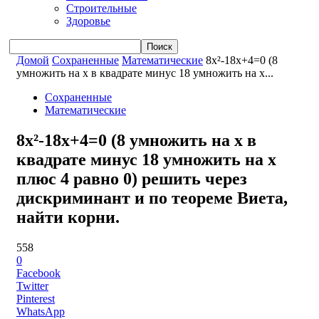
Строительные
Здоровье
Домой
Сохраненные
Математические
8x²-18x+4=0 (8
умножить на x в квадрате минус 18 умножить на x...
Сохраненные
Математические
8x²-18x+4=0 (8 умножить на x в
квадрате минус 18 умножить на x
плюс 4 равно 0) решить через
дискриминант и по теореме Виета,
найти корни.
558
0
Facebook
Twitter
Pinterest
WhatsApp