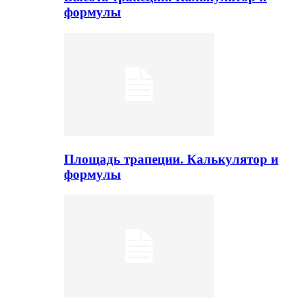
формулы
Площадь трапеции. Калькулятор и
формулы