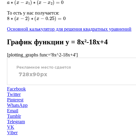
То есть у нас получается:
8
∗
(
x
−
2
)
∗
(
x
−
0.25
)
=
0
Основной калькулятор для решения квадратных уравнений
График функции y = 8x²-18x+4
[plotting_graphs func='8x^2-18x+4']
Facebook
Twitter
Pinterest
WhatsApp
Email
Tumblr
Telegram
VK
Viber