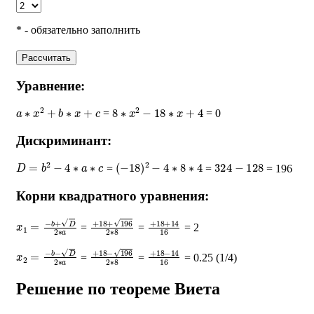
* - обязательно заполнить
Рассчитать
Уравнение:
a
∗
x
2
+
b
∗
x
+
c
8
∗
x
2
−
18
∗
x
+
4
=
= 0
Дискриминант:
D
=
b
2
−
4
∗
a
∗
c
(
−
18
)
2
−
4
∗
8
∗
4
324
−
128
=
=
= 196
Корни квадратного уравнения:
x
1
=
−
b
+
D
2
∗
a
+
18
+
196
2
∗
+
8
18
+
14
16
=
=
= 2
x
2
=
−
b
−
D
2
∗
a
+
18
−
196
2
∗
+
8
18
−
14
16
=
=
= 0.25 (1/4)
Решение по теореме Виета