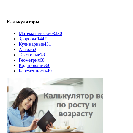
Калькуляторы
Математические
3330
Здоровье
1447
Кулинарные
431
Авто
262
Текстовые
78
Геометрия
68
Кодирование
60
Беременность
49