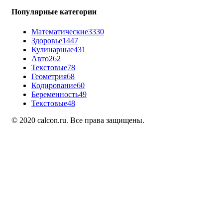
Популярные категории
Математические
3330
Здоровье
1447
Кулинарные
431
Авто
262
Текстовые
78
Геометрия
68
Кодирование
60
Беременность
49
Текстовые
48
© 2020 calcon.ru. Все права защищены.