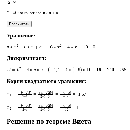
* - обязательно заполнить
Рассчитать
Уравнение:
a
∗
x
2
+
b
∗
x
+
c
−
6
∗
x
2
−
4
∗
x
+
10
=
= 0
Дискриминант:
D
=
b
2
−
4
∗
a
∗
c
(
−
4
)
2
−
4
∗
(
−
6
)
∗
10
16
+
240
=
=
= 256
Корни квадратного уравнения:
x
1
=
−
b
+
D
2
∗
a
+
4
+
256
2
∗
+
(
−
4
6
+
)
16
−
12
=
=
= -1.67
x
2
=
−
b
−
D
2
∗
a
+
4
−
256
2
∗
+
(
−
4
6
−
)
16
−
12
=
=
= 1
Решение по теореме Виета