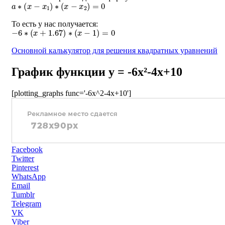
a
∗
(
x
−
x
1
)
∗
(
x
−
x
2
)
=
0
То есть у нас получается:
−
6
∗
(
x
+
1.67
)
∗
(
x
−
1
)
=
0
Основной калькулятор для решения квадратных уравнений
График функции y = -6x²-4x+10
[plotting_graphs func='-6x^2-4x+10']
Facebook
Twitter
Pinterest
WhatsApp
Email
Tumblr
Telegram
VK
Viber