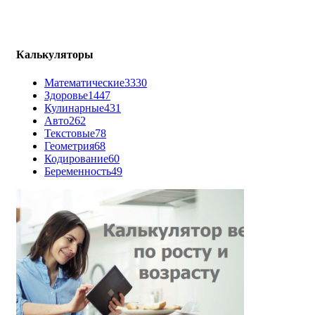
Калькуляторы
Математические
3330
Здоровье
1447
Кулинарные
431
Авто
262
Текстовые
78
Геометрия
68
Кодирование
60
Беременность
49