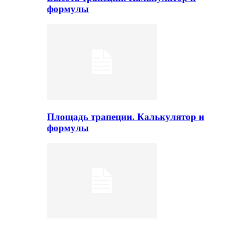
формулы
Площадь трапеции. Калькулятор и
формулы