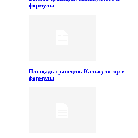
формулы
Площадь трапеции. Калькулятор и
формулы