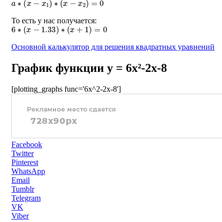
То есть у нас получается:
6
∗
(
x
−
1.33
)
∗
(
x
+
1
)
=
0
Основной калькулятор для решения квадратных уравнений
График функции y = 6x²-2x-8
[plotting_graphs func='6x^2-2x-8']
Facebook
Twitter
Pinterest
WhatsApp
Email
Tumblr
Telegram
VK
Viber