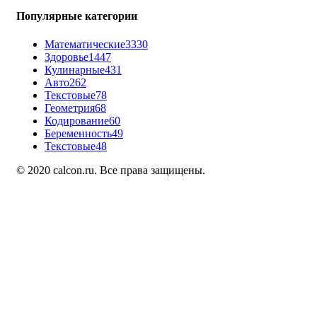
Популярные категории
Математические
3330
Здоровье
1447
Кулинарные
431
Авто
262
Текстовые
78
Геометрия
68
Кодирование
60
Беременность
49
Текстовые
48
© 2020 calcon.ru. Все права защищены.