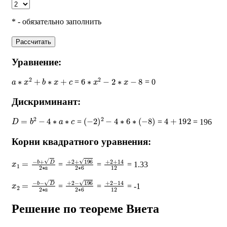
* - обязательно заполнить
Рассчитать
Уравнение:
a
∗
x
2
+
b
∗
x
+
c
6
∗
x
2
−
2
∗
x
−
8
=
= 0
Дискриминант:
D
=
b
2
−
4
∗
a
∗
c
(
−
2
)
2
−
4
∗
6
∗
(
−
8
)
4
+
192
=
=
= 196
Корни квадратного уравнения:
x
1
=
−
b
+
D
2
∗
a
+
2
+
196
2
∗
+
6
2
+
14
12
=
=
= 1.33
x
2
=
−
b
−
D
2
∗
a
+
2
−
196
2
∗
+
6
2
−
14
12
=
=
= -1
Решение по теореме Виета