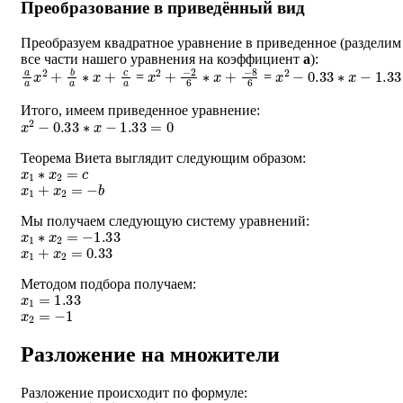
Преобразование в приведённый вид
Преобразуем квадратное уравнение в приведенное (разделим
все части нашего уравнения на коэффициент
a
):
a
a
x
2
+
b
a
∗
x
+
c
a
x
2
+
−
2
6
∗
x
+
−
8
6
x
2
−
0.33
∗
x
−
1.33
=
=
Итого, имеем приведенное уравнение:
x
2
−
0.33
∗
x
−
1.33
=
0
Теорема Виета выглядит следующим образом:
x
1
∗
x
2
=
c
x
1
+
x
2
=
−
b
Мы получаем следующую систему уравнений:
x
1
∗
x
2
=
−
1.33
x
1
+
x
2
=
0.33
Методом подбора получаем:
x
1
=
1.33
x
2
=
−
1
Разложение на множители
Разложение происходит по формуле:
a
∗
(
x
−
x
1
)
∗
(
x
−
x
2
)
=
0