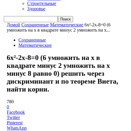
Строительные
Здоровье
Домой
Сохраненные
Математические
6x²-2x-8=0 (6
умножить на x в квадрате минус 2 умножить на x...
Сохраненные
Математические
6x²-2x-8=0 (6 умножить на x в
квадрате минус 2 умножить на x
минус 8 равно 0) решить через
дискриминант и по теореме Виета,
найти корни.
780
0
Facebook
Twitter
Pinterest
WhatsApp