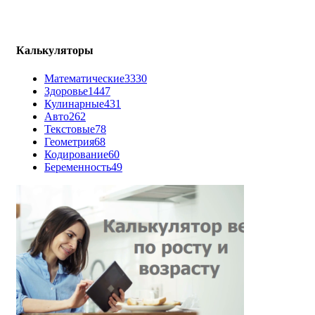
Калькуляторы
Математические
3330
Здоровье
1447
Кулинарные
431
Авто
262
Текстовые
78
Геометрия
68
Кодирование
60
Беременность
49