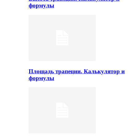
формулы
Площадь трапеции. Калькулятор и
формулы