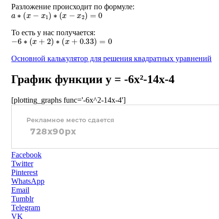
Разложение происходит по формуле:
a
∗
(
x
−
x
1
)
∗
(
x
−
x
2
)
=
0
То есть у нас получается:
−
6
∗
(
x
+
2
)
∗
(
x
+
0.33
)
=
0
Основной калькулятор для решения квадратных уравнений
График функции y = -6x²-14x-4
[plotting_graphs func='-6x^2-14x-4']
Facebook
Twitter
Pinterest
WhatsApp
Email
Tumblr
Telegram
VK