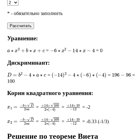
* - обязательно заполнить
Рассчитать
Уравнение:
a
∗
x
2
+
b
∗
x
+
c
−
6
∗
x
2
−
14
∗
x
−
4
=
= 0
Дискриминант:
D
=
b
2
−
4
∗
a
∗
c
(
−
14
)
2
−
4
∗
(
−
6
)
∗
(
−
4
)
196
−
96
=
=
=
100
Корни квадратного уравнения:
x
1
=
−
b
+
D
2
∗
a
+
14
+
100
2
∗
+
(
14
−
6
+
)
10
−
12
=
=
= -2
x
2
=
−
b
−
D
2
∗
a
+
14
−
100
2
∗
+
(
14
−
6
−
)
10
−
12
=
=
= -0.33 (-1/3)
Решение по теореме Виета