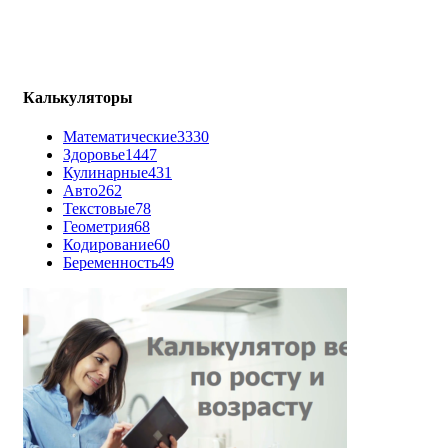
Калькуляторы
Математические
3330
Здоровье
1447
Кулинарные
431
Авто
262
Текстовые
78
Геометрия
68
Кодирование
60
Беременность
49