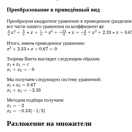
Преобразование в приведённый вид
Преобразуем квадратное уравнение в приведенное (разделим
все части нашего уравнения на коэффициент
a
):
a
a
x
2
+
b
a
∗
x
+
c
a
x
−
2
4
+
−
−
6
14
−
6
∗
x
+
x
2
+
2.33
∗
x
+
0.67
=
=
Итого, имеем приведенное уравнение:
x
2
+
2.33
∗
x
+
0.67
=
0
Теорема Виета выглядит следующим образом:
x
1
∗
x
2
=
c
x
1
+
x
2
=
−
b
Мы получаем следующую систему уравнений:
x
1
∗
x
2
=
0.67
x
1
+
x
2
=
−
2.33
Методом подбора получаем:
x
1
=
−
2
x
2
=
−
0.33
(
−
1
/
3
)
Разложение на множители