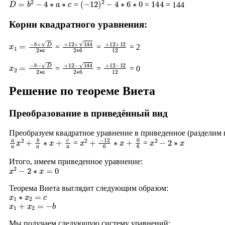
=
=
= 144
Корни квадратного уравнения:
x
1
=
−
b
+
D
2
∗
a
+
12
+
144
2
∗
+
6
12
+
12
12
=
=
= 2
x
2
=
−
b
−
D
2
∗
a
+
12
−
144
2
∗
+
6
12
−
12
12
=
=
= 0
Решение по теореме Виета
Преобразование в приведённый вид
Преобразуем квадратное уравнение в приведенное (разделим
a
a
x
2
+
b
a
∗
x
+
c
a
x
2
+
−
12
6
∗
x
+
0
6
x
2
−
2
∗
x
=
=
Итого, имеем приведенное уравнение:
x
2
−
2
∗
x
=
0
Теорема Виета выглядит следующим образом:
x
1
∗
x
2
=
c
x
1
+
x
2
=
−
b
Мы получаем следующую систему уравнений: