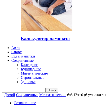
Калькулятор ламината
Авто
Спорт
Еда и напитки
Сохраненные
Календари
Кулинарные
Математические
Строительные
Здоровье
Домой
Сохраненные
Математические
6x²-12x=0 (6 умножить н
Сохраненные