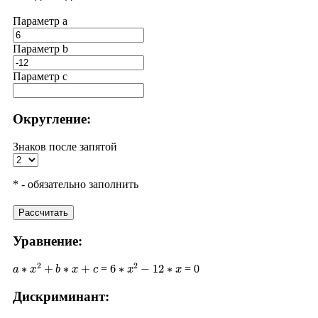
Параметр a
Параметр b
Параметр с
Округление:
Знаков после запятой
* - обязательно заполнить
Рассчитать
Уравнение:
a
∗
x
2
+
b
∗
x
+
c
6
∗
x
2
−
12
∗
x
=
= 0
Дискриминант:
D
=
b
2
−
4
∗
a
∗
c
(
−
12
)
2
−
4
∗
6
∗
0
144