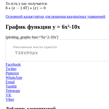
То есть у нас получается:
6
∗
(
x
−
1.67
)
∗
(
x
)
=
0
Основной калькулятор для решения квадратных уравнений
График функции y = 6x²-10x
[plotting_graphs func='6x^2-10x']
Facebook
Twitter
Pinterest
WhatsApp
Email
Tumblr
Telegram
VK
Viber
Добавить комментарий