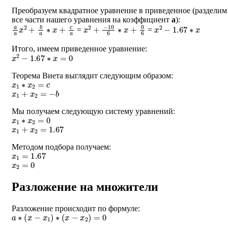
Преобразуем квадратное уравнение в приведенное (разделим
все части нашего уравнения на коэффициент
a
):
a
a
x
2
+
b
a
∗
x
+
c
a
x
2
+
−
10
6
∗
x
+
0
6
x
2
−
1.67
∗
x
=
=
Итого, имеем приведенное уравнение:
x
2
−
1.67
∗
x
=
0
Теорема Виета выглядит следующим образом:
x
1
∗
x
2
=
c
x
1
+
x
2
=
−
b
Мы получаем следующую систему уравнений:
x
1
∗
x
2
=
0
x
1
+
x
2
=
1.67
Методом подбора получаем:
x
1
=
1.67
x
2
=
0
Разложение на множители
Разложение происходит по формуле:
a
∗
(
x
−
x
1
)
∗
(
x
−
x
2
)
=
0