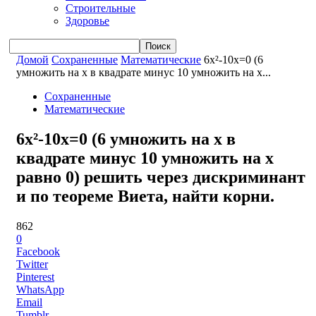
Строительные
Здоровье
Домой
Сохраненные
Математические
6x²-10x=0 (6
умножить на x в квадрате минус 10 умножить на x...
Сохраненные
Математические
6x²-10x=0 (6 умножить на x в
квадрате минус 10 умножить на x
равно 0) решить через дискриминант
и по теореме Виета, найти корни.
862
0
Facebook
Twitter
Pinterest
WhatsApp
Email
Tumblr