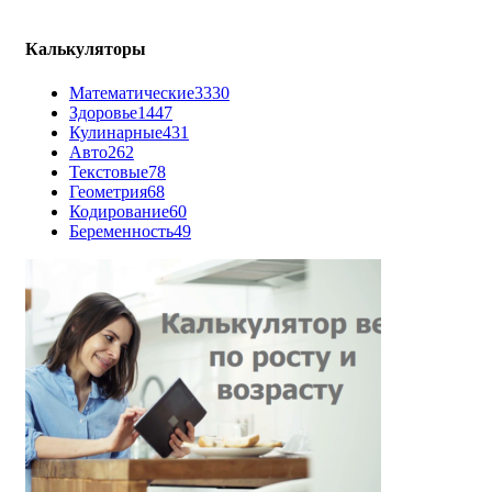
Калькуляторы
Математические
3330
Здоровье
1447
Кулинарные
431
Авто
262
Текстовые
78
Геометрия
68
Кодирование
60
Беременность
49