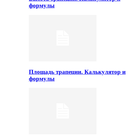
формулы
Площадь трапеции. Калькулятор и
формулы