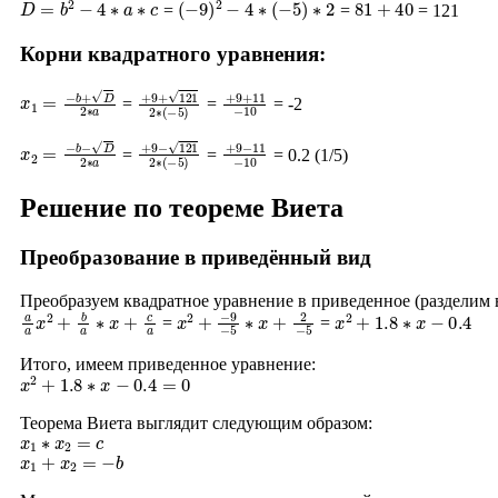
=
=
= 121
Корни квадратного уравнения:
x
1
=
−
b
+
D
2
∗
a
+
9
+
121
2
∗
+
(
−
9
5
+
)
11
−
10
=
=
= -2
x
2
=
−
b
−
D
2
∗
a
+
9
−
121
2
∗
+
(
−
9
5
−
)
11
−
10
=
=
= 0.2 (1/5)
Решение по теореме Виета
Преобразование в приведённый вид
Преобразуем квадратное уравнение в приведенное (разделим
a
a
x
2
+
b
a
∗
x
+
c
a
x
−
2
9
+
−
5
∗
x
+
2
−
5
x
2
+
1.8
∗
x
−
0.4
=
=
Итого, имеем приведенное уравнение:
x
2
+
1.8
∗
x
−
0.4
=
0
Теорема Виета выглядит следующим образом:
x
1
∗
x
2
=
c
x
1
+
x
2
=
−
b