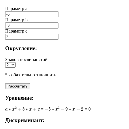
Параметр a
Параметр b
Параметр с
Округление:
Знаков после запятой
* - обязательно заполнить
Рассчитать
Уравнение:
a
∗
x
2
+
b
∗
x
+
c
−
5
∗
x
2
−
9
∗
x
+
2
=
= 0
Дискриминант:
D
=
b
2
−
4
∗
a
∗
c
(
−
9
)
2
−
4
∗
(
−
5
)
∗
2
81
+
40