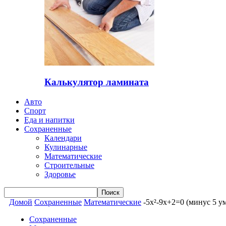
Калькулятор ламината
Авто
Спорт
Еда и напитки
Сохраненные
Календари
Кулинарные
Математические
Строительные
Здоровье
Домой
Сохраненные
Математические
-5x²-9x+2=0 (минус 5 у
Сохраненные