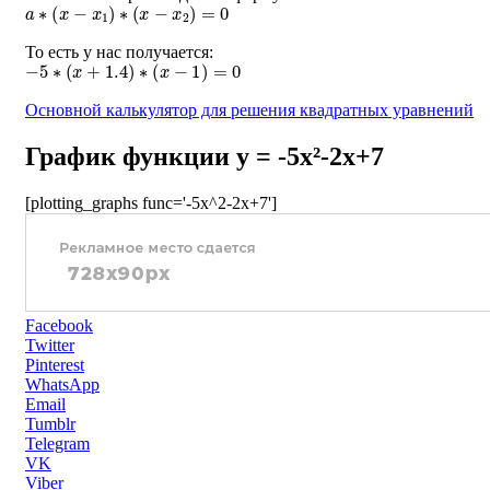
a
∗
(
x
−
x
1
)
∗
(
x
−
x
2
)
=
0
То есть у нас получается:
−
5
∗
(
x
+
1.4
)
∗
(
x
−
1
)
=
0
Основной калькулятор для решения квадратных уравнений
График функции y = -5x²-2x+7
[plotting_graphs func='-5x^2-2x+7']
Facebook
Twitter
Pinterest
WhatsApp
Email
Tumblr
Telegram
VK
Viber