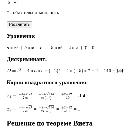
* - обязательно заполнить
Рассчитать
Уравнение:
a
∗
x
2
+
b
∗
x
+
c
−
5
∗
x
2
−
2
∗
x
+
7
=
= 0
Дискриминант:
D
=
b
2
−
4
∗
a
∗
c
(
−
2
)
2
−
4
∗
(
−
5
)
∗
7
4
+
140
=
=
= 144
Корни квадратного уравнения:
x
1
=
−
b
+
D
2
∗
a
+
2
+
144
2
∗
+
(
−
2
5
+
)
12
−
10
=
=
= -1.4
x
2
=
−
b
−
D
2
∗
a
+
2
−
144
2
∗
+
(
−
2
5
−
)
12
−
10
=
=
= 1
Решение по теореме Виета