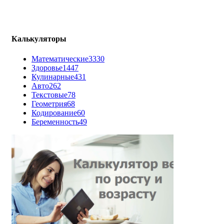
Калькуляторы
Математические
3330
Здоровье
1447
Кулинарные
431
Авто
262
Текстовые
78
Геометрия
68
Кодирование
60
Беременность
49