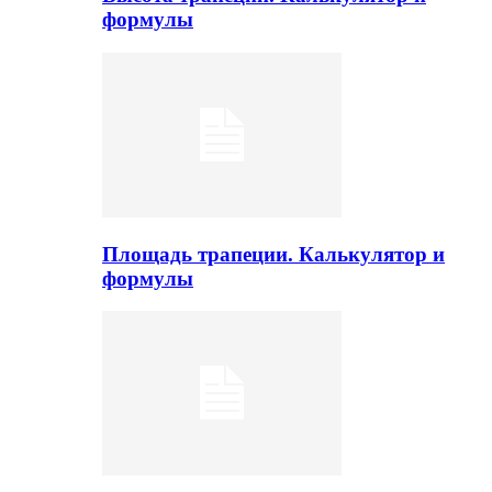
формулы
Площадь трапеции. Калькулятор и
формулы