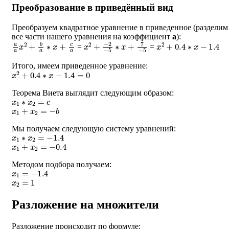
Преобразование в приведённый вид
Преобразуем квадратное уравнение в приведенное (разделим
все части нашего уравнения на коэффициент
a
):
a
a
x
2
+
b
a
∗
x
+
c
a
x
−
2
2
+
−
5
∗
x
+
7
−
5
x
2
+
0.4
∗
x
−
1.4
=
=
Итого, имеем приведенное уравнение:
x
2
+
0.4
∗
x
−
1.4
=
0
Теорема Виета выглядит следующим образом:
x
1
∗
x
2
=
c
x
1
+
x
2
=
−
b
Мы получаем следующую систему уравнений:
x
1
∗
x
2
=
−
1.4
x
1
+
x
2
=
−
0.4
Методом подбора получаем:
x
1
=
−
1.4
x
2
=
1
Разложение на множители
Разложение происходит по формуле: