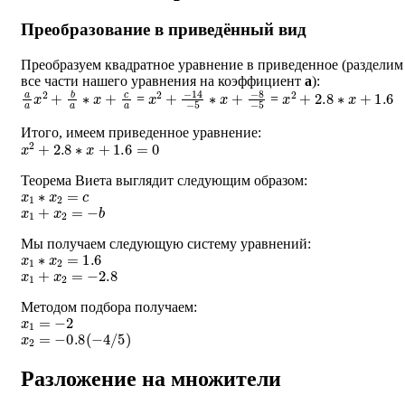
Преобразование в приведённый вид
Преобразуем квадратное уравнение в приведенное (разделим
все части нашего уравнения на коэффициент
a
):
a
a
x
2
+
b
a
∗
x
+
c
a
x
−
2
8
+
−
−
5
14
−
5
∗
x
+
x
2
+
2.8
∗
x
+
1.6
=
=
Итого, имеем приведенное уравнение:
x
2
+
2.8
∗
x
+
1.6
=
0
Теорема Виета выглядит следующим образом:
x
1
∗
x
2
=
c
x
1
+
x
2
=
−
b
Мы получаем следующую систему уравнений:
x
1
∗
x
2
=
1.6
x
1
+
x
2
=
−
2.8
Методом подбора получаем:
x
1
=
−
2
x
2
=
−
0.8
(
−
4
/
5
)
Разложение на множители