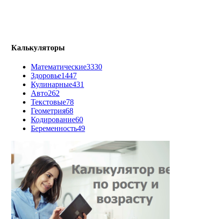
Калькуляторы
Математические
3330
Здоровье
1447
Кулинарные
431
Авто
262
Текстовые
78
Геометрия
68
Кодирование
60
Беременность
49