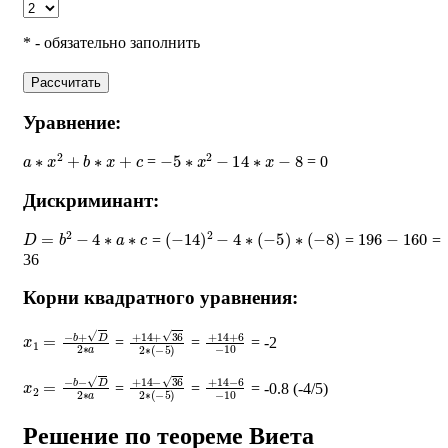
* - обязательно заполнить
Рассчитать
Уравнение:
a
∗
x
2
+
b
∗
x
+
c
−
5
∗
x
2
−
14
∗
x
−
8
=
= 0
Дискриминант:
D
=
b
2
−
4
∗
a
∗
c
(
−
14
)
2
−
4
∗
(
−
5
)
∗
(
−
8
)
196
−
160
=
=
=
36
Корни квадратного уравнения:
x
1
=
−
b
+
D
2
∗
a
+
14
+
36
2
∗
+
(
−
14
5
)
+
6
−
10
=
=
= -2
x
2
=
−
b
−
D
2
∗
a
+
14
−
36
2
∗
+
(
−
14
5
)
−
6
−
10
=
=
= -0.8 (-4/5)
Решение по теореме Виета