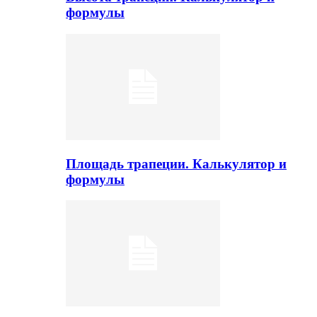
формулы
Площадь трапеции. Калькулятор и
формулы