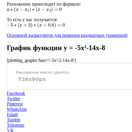
Разложение происходит по формуле:
a
∗
(
x
−
x
1
)
∗
(
x
−
x
2
)
=
0
То есть у нас получается:
−
5
∗
(
x
+
2
)
∗
(
x
+
0.8
)
=
0
Основной калькулятор для решения квадратных уравнений
График функции y = -5x²-14x-8
[plotting_graphs func='-5x^2-14x-8']
Facebook
Twitter
Pinterest
WhatsApp
Email
Tumblr
Telegram
VK