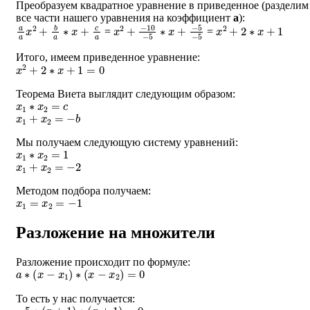
Преобразуем квадратное уравнение в приведенное (разделим
все части нашего уравнения на коэффициент
a
):
a
a
x
2
+
b
a
∗
x
+
c
a
x
−
2
5
+
−
−
5
10
−
5
∗
x
+
x
2
+
2
∗
x
+
1
=
=
Итого, имеем приведенное уравнение:
x
2
+
2
∗
x
+
1
=
0
Теорема Виета выглядит следующим образом:
x
1
∗
x
2
=
c
x
1
+
x
2
=
−
b
Мы получаем следующую систему уравнений:
x
1
∗
x
2
=
1
x
1
+
x
2
=
−
2
Методом подбора получаем:
x
1
=
x
2
=
−
1
Разложение на множители
Разложение происходит по формуле:
a
∗
(
x
−
x
1
)
∗
(
x
−
x
2
)
=
0
То есть у нас получается:
−
5
∗
(
x
+
1
)
∗
(
x
+
1
)
=
0