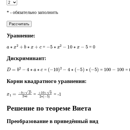
* - обязательно заполнить
Рассчитать
Уравнение:
a
∗
x
2
+
b
∗
x
+
c
−
5
∗
x
2
−
10
∗
x
−
5
=
= 0
Дискриминант:
D
=
b
2
−
4
∗
a
∗
c
(
−
10
)
2
−
4
∗
(
−
5
)
∗
(
−
5
)
100
−
100
=
=
= 
Корни квадратного уравнения:
x
1
=
−
b
+
D
2
∗
a
+
10
+
0
2
∗
(
−
5
)
=
= -1
Решение по теореме Виета
Преобразование в приведённый вид