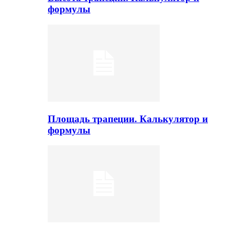
формулы
Площадь трапеции. Калькулятор и
формулы