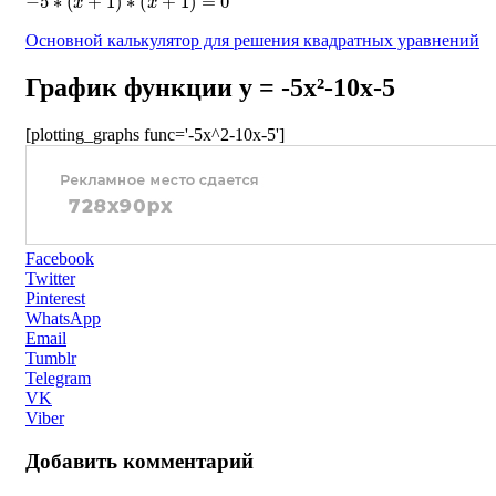
Основной калькулятор для решения квадратных уравнений
График функции y = -5x²-10x-5
[plotting_graphs func='-5x^2-10x-5']
Facebook
Twitter
Pinterest
WhatsApp
Email
Tumblr
Telegram
VK
Viber
Добавить комментарий