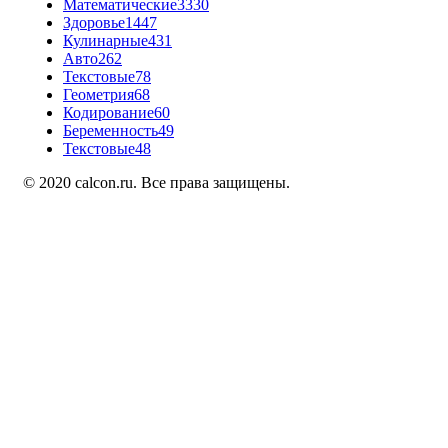
Математические
3330
Здоровье
1447
Кулинарные
431
Авто
262
Текстовые
78
Геометрия
68
Кодирование
60
Беременность
49
Текстовые
48
© 2020 calcon.ru. Все права защищены.