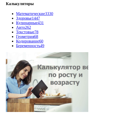
Калькуляторы
Математические
3330
Здоровье
1447
Кулинарные
431
Авто
262
Текстовые
78
Геометрия
68
Кодирование
60
Беременность
49