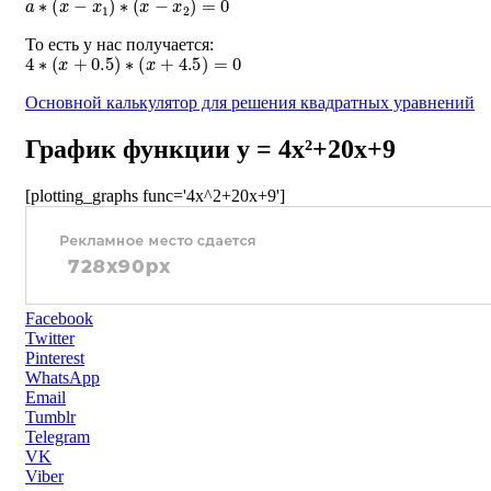
То есть у нас получается:
4
∗
(
x
+
0.5
)
∗
(
x
+
4.5
)
=
0
Основной калькулятор для решения квадратных уравнений
График функции y = 4x²+20x+9
[plotting_graphs func='4x^2+20x+9']
Facebook
Twitter
Pinterest
WhatsApp
Email
Tumblr
Telegram
VK
Viber