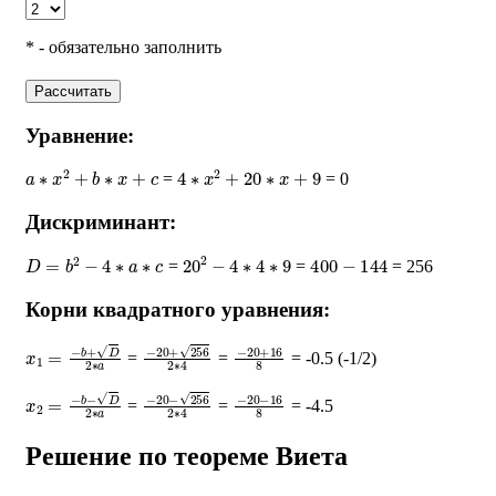
* - обязательно заполнить
Рассчитать
Уравнение:
a
∗
x
2
+
b
∗
x
+
c
4
∗
x
2
+
20
∗
x
+
9
=
= 0
Дискриминант:
D
=
b
2
−
4
∗
a
∗
c
20
2
−
4
∗
4
∗
9
400
−
144
=
=
= 256
Корни квадратного уравнения:
x
1
=
−
b
+
D
2
∗
a
−
20
+
256
2
∗
−
4
20
+
16
8
=
=
= -0.5 (-1/2)
x
2
=
−
b
−
D
2
∗
a
−
20
−
256
2
∗
−
4
20
−
16
8
=
=
= -4.5
Решение по теореме Виета