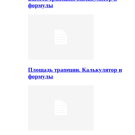
формулы
Площадь трапеции. Калькулятор и
формулы