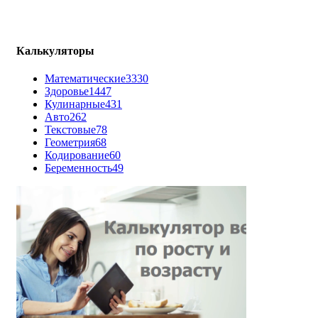
Калькуляторы
Математические
3330
Здоровье
1447
Кулинарные
431
Авто
262
Текстовые
78
Геометрия
68
Кодирование
60
Беременность
49