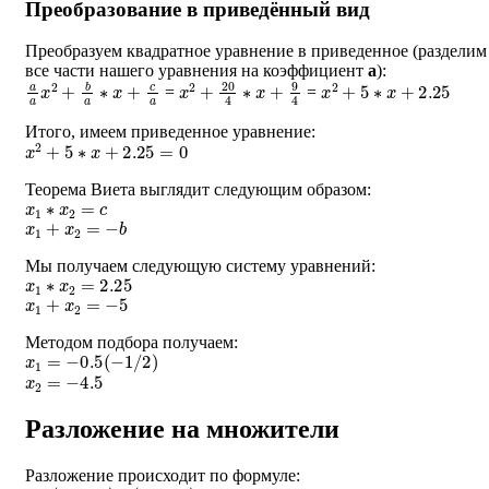
Преобразование в приведённый вид
Преобразуем квадратное уравнение в приведенное (разделим
все части нашего уравнения на коэффициент
a
):
a
a
x
2
+
b
a
∗
x
+
c
a
x
2
+
20
4
∗
x
+
9
4
x
2
+
5
∗
x
+
2.25
=
=
Итого, имеем приведенное уравнение:
x
2
+
5
∗
x
+
2.25
=
0
Теорема Виета выглядит следующим образом:
x
1
∗
x
2
=
c
x
1
+
x
2
=
−
b
Мы получаем следующую систему уравнений:
x
1
∗
x
2
=
2.25
x
1
+
x
2
=
−
5
Методом подбора получаем:
x
1
=
−
0.5
(
−
1
/
2
)
x
2
=
−
4.5
Разложение на множители
Разложение происходит по формуле:
a
∗
(
x
−
x
1
)
∗
(
x
−
x
2
)
=
0