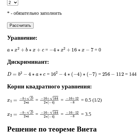
* - обязательно заполнить
Рассчитать
Уравнение:
a
∗
x
2
+
b
∗
x
+
c
−
4
∗
x
2
+
16
∗
x
−
7
=
= 0
Дискриминант:
D
=
b
2
−
4
∗
a
∗
c
16
2
−
4
∗
(
−
4
)
∗
(
−
7
)
256
−
112
=
=
= 144
Корни квадратного уравнения:
x
1
=
−
b
+
D
2
∗
a
−
16
+
144
2
∗
−
(
16
−
4
+
)
12
−
8
=
=
= 0.5 (1/2)
x
2
=
−
b
−
D
2
∗
a
−
16
−
144
2
∗
−
(
16
−
4
−
)
12
−
8
=
=
= 3.5
Решение по теореме Виета