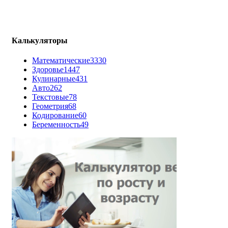
Калькуляторы
Математические
3330
Здоровье
1447
Кулинарные
431
Авто
262
Текстовые
78
Геометрия
68
Кодирование
60
Беременность
49