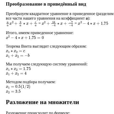
Преобразование в приведённый вид
Преобразуем квадратное уравнение в приведенное (разделим
все части нашего уравнения на коэффициент
a
):
a
a
x
2
+
b
a
∗
x
+
c
a
x
−
2
7
+
−
16
4
−
4
∗
x
+
x
2
−
4
∗
x
+
1.75
=
=
Итого, имеем приведенное уравнение:
x
2
−
4
∗
x
+
1.75
=
0
Теорема Виета выглядит следующим образом:
x
1
∗
x
2
=
c
x
1
+
x
2
=
−
b
Мы получаем следующую систему уравнений:
x
1
∗
x
2
=
1.75
x
1
+
x
2
=
4
Методом подбора получаем:
x
1
=
0.5
(
1
/
2
)
x
2
=
3.5
Разложение на множители
Разложение происходит по формуле: