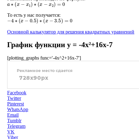
a
∗
(
x
−
x
1
)
∗
(
x
−
x
2
)
=
0
То есть у нас получается:
−
4
∗
(
x
−
0.5
)
∗
(
x
−
3.5
)
=
0
Основной калькулятор для решения квадратных уравнений
График функции y = -4x²+16x-7
[plotting_graphs func='-4x^2+16x-7']
Facebook
Twitter
Pinterest
WhatsApp
Email
Tumblr
Telegram
VK
Viber