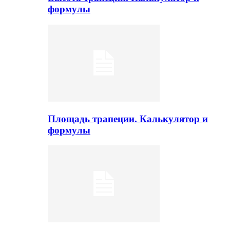
формулы
Площадь трапеции. Калькулятор и
формулы