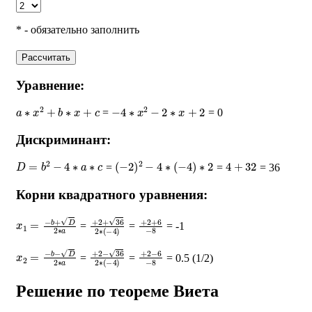
* - обязательно заполнить
Рассчитать
Уравнение:
a
∗
x
2
+
b
∗
x
+
c
−
4
∗
x
2
−
2
∗
x
+
2
=
= 0
Дискриминант:
D
=
b
2
−
4
∗
a
∗
c
(
−
2
)
2
−
4
∗
(
−
4
)
∗
2
4
+
32
=
=
= 36
Корни квадратного уравнения:
x
1
=
−
b
+
D
2
∗
a
+
2
+
36
2
∗
(
+
−
2
4
+
)
6
−
8
=
=
= -1
x
2
=
−
b
−
D
2
∗
a
+
2
−
36
2
∗
(
+
−
2
4
−
)
6
−
8
=
=
= 0.5 (1/2)
Решение по теореме Виета