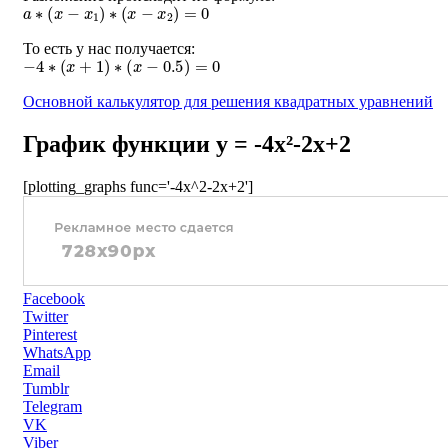
a
∗
(
x
−
x
1
)
∗
(
x
−
x
2
)
=
0
То есть у нас получается:
−
4
∗
(
x
+
1
)
∗
(
x
−
0.5
)
=
0
Основной калькулятор для решения квадратных уравнений
График функции y = -4x²-2x+2
[plotting_graphs func='-4x^2-2x+2']
Facebook
Twitter
Pinterest
WhatsApp
Email
Tumblr
Telegram
VK
Viber