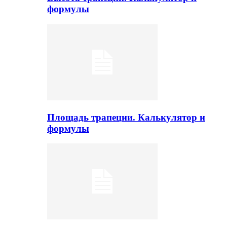
формулы
Площадь трапеции. Калькулятор и
формулы