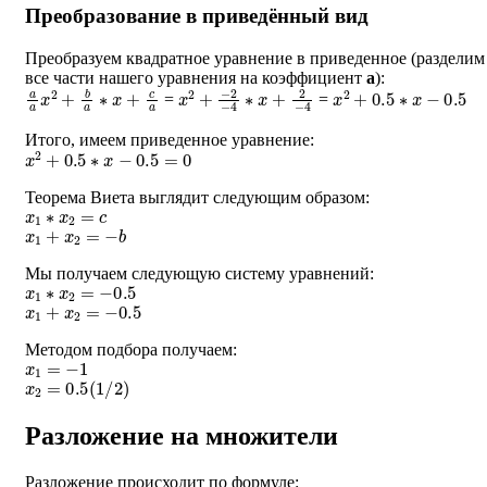
Преобразование в приведённый вид
Преобразуем квадратное уравнение в приведенное (разделим
все части нашего уравнения на коэффициент
a
):
a
a
x
2
+
b
a
∗
x
+
c
a
x
−
2
2
+
−
4
∗
x
+
2
−
4
x
2
+
0.5
∗
x
−
0.5
=
=
Итого, имеем приведенное уравнение:
x
2
+
0.5
∗
x
−
0.5
=
0
Теорема Виета выглядит следующим образом:
x
1
∗
x
2
=
c
x
1
+
x
2
=
−
b
Мы получаем следующую систему уравнений:
x
1
∗
x
2
=
−
0.5
x
1
+
x
2
=
−
0.5
Методом подбора получаем:
x
1
=
−
1
x
2
=
0.5
(
1
/
2
)
Разложение на множители
Разложение происходит по формуле: