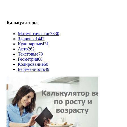
Калькуляторы
Математические
3330
Здоровье
1447
Кулинарные
431
Авто
262
Текстовые
78
Геометрия
68
Кодирование
60
Беременность
49