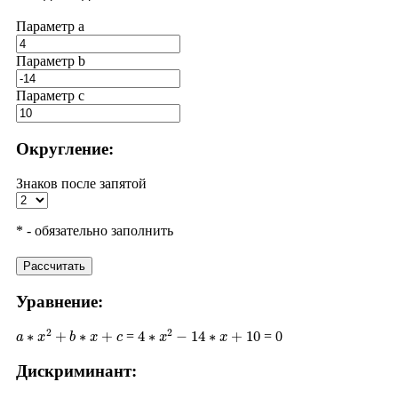
Параметр a
Параметр b
Параметр с
Округление:
Знаков после запятой
* - обязательно заполнить
Рассчитать
Уравнение:
a
∗
x
2
+
b
∗
x
+
c
4
∗
x
2
−
14
∗
x
+
10
=
= 0
Дискриминант:
D
=
b
2
−
4
∗
a
∗
c
(
−
14
)
2
−
4
∗
4
∗
10
196
−
160