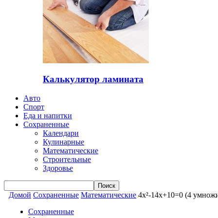
Калькулятор ламината
Авто
Спорт
Еда и напитки
Сохраненные
Календари
Кулинарные
Математические
Строительные
Здоровье
Домой
Сохраненные
Математические
4x²-14x+10=0 (4 умножи
Сохраненные