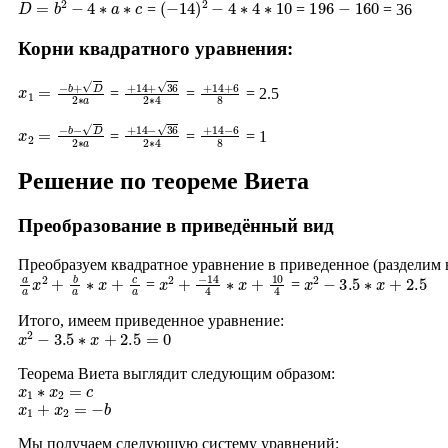
=
=
= 36
Корни квадратного уравнения:
x
1
=
−
b
+
D
2
∗
a
+
14
+
36
2
∗
+
4
14
+
6
8
=
=
= 2.5
x
2
=
−
b
−
D
2
∗
a
+
14
−
36
2
∗
+
4
14
−
6
8
=
=
= 1
Решение по теореме Виета
Преобразование в приведённый вид
Преобразуем квадратное уравнение в приведенное (разделим
a
a
x
2
+
b
a
∗
x
+
c
a
x
2
+
−
14
4
∗
x
+
10
4
x
2
−
3.5
∗
x
+
2.5
=
=
Итого, имеем приведенное уравнение:
x
2
−
3.5
∗
x
+
2.5
=
0
Теорема Виета выглядит следующим образом:
x
1
∗
x
2
=
c
x
1
+
x
2
=
−
b
Мы получаем следующую систему уравнений: