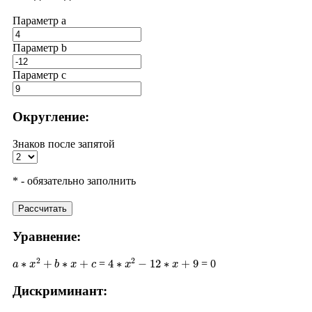
Параметр a
Параметр b
Параметр с
Округление:
Знаков после запятой
* - обязательно заполнить
Рассчитать
Уравнение:
a
∗
x
2
+
b
∗
x
+
c
4
∗
x
2
−
12
∗
x
+
9
=
= 0
Дискриминант:
D
=
b
2
−
4
∗
a
∗
c
(
−
12
)
2
−
4
∗
4
∗
9
144
−
144