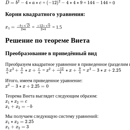
=
=
= 0
Корни квадратного уравнения:
x
1
=
−
b
+
D
2
∗
a
+
12
+
0
2
∗
4
=
= 1.5
Решение по теореме Виета
Преобразование в приведённый вид
Преобразуем квадратное уравнение в приведенное (разделим
a
a
x
2
+
b
a
∗
x
+
c
a
x
2
+
−
12
4
∗
x
+
9
4
x
2
−
3
∗
x
+
2.25
=
=
Итого, имеем приведенное уравнение:
x
2
−
3
∗
x
+
2.25
=
0
Теорема Виета выглядит следующим образом:
x
1
∗
x
2
=
c
x
1
+
x
2
=
−
b
Мы получаем следующую систему уравнений:
x
1
∗
x
2
=
2.25
x
1
+
x
2
=
3