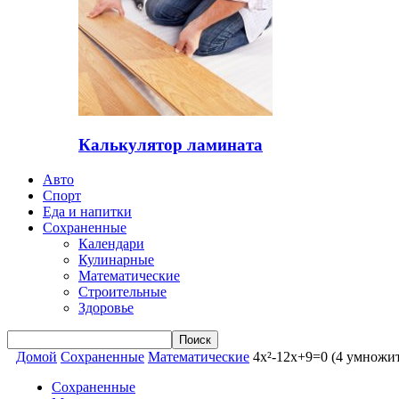
Калькулятор ламината
Авто
Спорт
Еда и напитки
Сохраненные
Календари
Кулинарные
Математические
Строительные
Здоровье
Домой
Сохраненные
Математические
4x²-12x+9=0 (4 умножит
Сохраненные