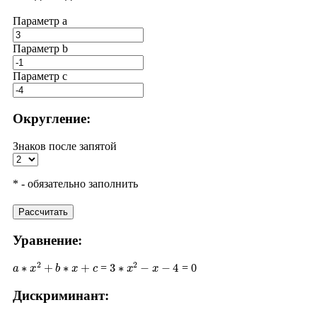
Параметр a
Параметр b
Параметр с
Округление:
Знаков после запятой
* - обязательно заполнить
Рассчитать
Уравнение:
a
∗
x
2
+
b
∗
x
+
c
3
∗
x
2
−
x
−
4
=
= 0
Дискриминант:
D
=
b
2
−
4
∗
a
∗
c
(
−
1
)
2
−
4
∗
3
∗
(
−
4
)
1
+
48