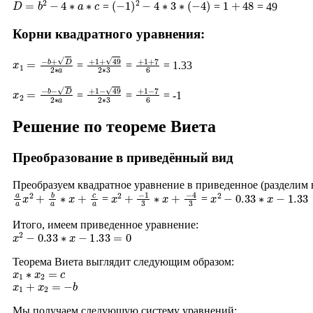
=
=
= 49
Корни квадратного уравнения:
x
1
=
−
b
+
D
2
∗
a
+
1
+
49
2
∗
3
+
1
+
7
6
=
=
= 1.33
x
2
=
−
b
−
D
2
∗
a
+
1
−
49
2
∗
3
+
1
−
7
6
=
=
= -1
Решение по теореме Виета
Преобразование в приведённый вид
Преобразуем квадратное уравнение в приведенное (разделим
a
a
x
2
+
b
a
∗
x
+
c
a
x
2
+
−
1
3
∗
x
+
−
4
3
x
2
−
0.33
∗
x
−
1.33
=
=
Итого, имеем приведенное уравнение:
x
2
−
0.33
∗
x
−
1.33
=
0
Теорема Виета выглядит следующим образом:
x
1
∗
x
2
=
c
x
1
+
x
2
=
−
b
Мы получаем следующую систему уравнений: