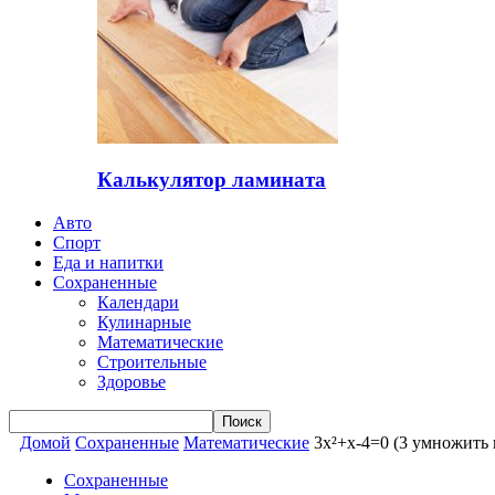
Калькулятор ламината
Авто
Спорт
Еда и напитки
Сохраненные
Календари
Кулинарные
Математические
Строительные
Здоровье
Домой
Сохраненные
Математические
3x²+x-4=0 (3 умножить н
Сохраненные