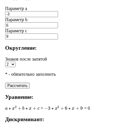
Параметр a
Параметр b
Параметр с
Округление:
Знаков после запятой
* - обязательно заполнить
Рассчитать
Уравнение:
a
∗
x
2
+
b
∗
x
+
c
−
3
∗
x
2
+
6
∗
x
+
9
=
= 0
Дискриминант:
D
=
b
2
−
4
∗
a
∗
c
6
2
−
4
∗
(
−
3
)
∗
9
36
+
108