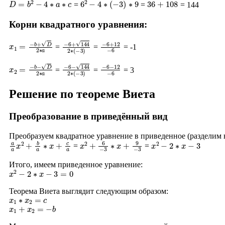
=
=
= 144
Корни квадратного уравнения:
x
1
=
−
b
+
D
2
∗
a
−
6
+
144
2
∗
−
(
−
6
3
+
)
12
−
6
=
=
= -1
x
2
=
−
b
−
D
2
∗
a
−
6
−
144
2
∗
−
(
−
6
3
−
)
12
−
6
=
=
= 3
Решение по теореме Виета
Преобразование в приведённый вид
Преобразуем квадратное уравнение в приведенное (разделим
a
a
x
2
+
b
a
∗
x
+
c
a
x
2
+
6
−
3
∗
x
+
9
−
3
x
2
−
2
∗
x
−
3
=
=
Итого, имеем приведенное уравнение:
x
2
−
2
∗
x
−
3
=
0
Теорема Виета выглядит следующим образом:
x
1
∗
x
2
=
c
x
1
+
x
2
=
−
b