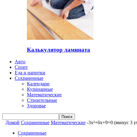
Калькулятор ламината
Авто
Спорт
Еда и напитки
Сохраненные
Календари
Кулинарные
Математические
Строительные
Здоровье
Домой
Сохраненные
Математические
-3x²+6x+9=0 (минус 3 у
Сохраненные