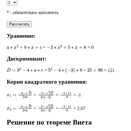
* - обязательно заполнить
Рассчитать
Уравнение:
a
∗
x
2
+
b
∗
x
+
c
−
3
∗
x
2
+
5
∗
x
+
8
=
= 0
Дискриминант:
D
=
b
2
−
4
∗
a
∗
c
5
2
−
4
∗
(
−
3
)
∗
8
25
+
96
=
=
= 121
Корни квадратного уравнения:
x
1
=
−
b
+
D
2
∗
a
−
5
+
121
2
∗
−
(
−
5
3
+
)
11
−
6
=
=
= -1
x
2
=
−
b
−
D
2
∗
a
−
5
−
121
2
∗
−
(
−
5
3
−
)
11
−
6
=
=
= 2.67
Решение по теореме Виета