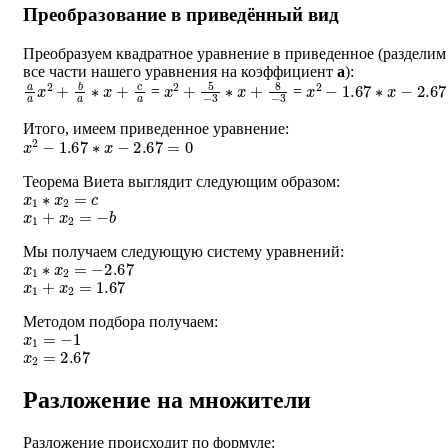
Преобразование в приведённый вид
Преобразуем квадратное уравнение в приведенное (разделим
все части нашего уравнения на коэффициент
a
):
a
a
x
2
+
b
a
∗
x
+
c
a
x
2
+
5
−
3
∗
x
+
8
−
3
x
2
−
1.67
∗
x
−
2.67
=
=
Итого, имеем приведенное уравнение:
x
2
−
1.67
∗
x
−
2.67
=
0
Теорема Виета выглядит следующим образом:
x
1
∗
x
2
=
c
x
1
+
x
2
=
−
b
Мы получаем следующую систему уравнений:
x
1
∗
x
2
=
−
2.67
x
1
+
x
2
=
1.67
Методом подбора получаем:
x
1
=
−
1
x
2
=
2.67
Разложение на множители
Разложение происходит по формуле: