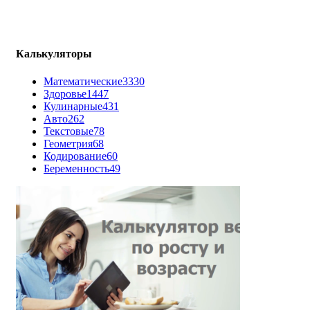
Калькуляторы
Математические
3330
Здоровье
1447
Кулинарные
431
Авто
262
Текстовые
78
Геометрия
68
Кодирование
60
Беременность
49