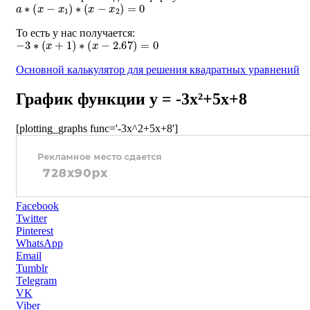
a
∗
(
x
−
x
1
)
∗
(
x
−
x
2
)
=
0
То есть у нас получается:
−
3
∗
(
x
+
1
)
∗
(
x
−
2.67
)
=
0
Основной калькулятор для решения квадратных уравнений
График функции y = -3x²+5x+8
[plotting_graphs func='-3x^2+5x+8']
Facebook
Twitter
Pinterest
WhatsApp
Email
Tumblr
Telegram
VK
Viber