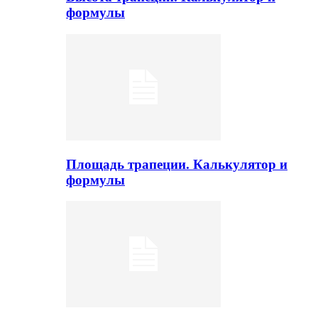
формулы
Площадь трапеции. Калькулятор и
формулы