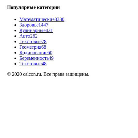
Популярные категории
Математические
3330
Здоровье
1447
Кулинарные
431
Авто
262
Текстовые
78
Геометрия
68
Кодирование
60
Беременность
49
Текстовые
48
© 2020 calcon.ru. Все права защищены.