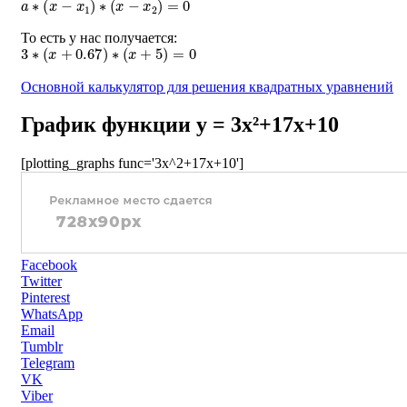
То есть у нас получается:
3
∗
(
x
+
0.67
)
∗
(
x
+
5
)
=
0
Основной калькулятор для решения квадратных уравнений
График функции y = 3x²+17x+10
[plotting_graphs func='3x^2+17x+10']
Facebook
Twitter
Pinterest
WhatsApp
Email
Tumblr
Telegram
VK
Viber