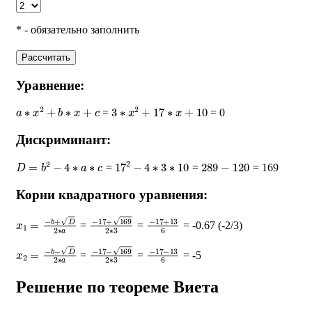
* - обязательно заполнить
Рассчитать
Уравнение:
a
∗
x
2
+
b
∗
x
+
c
3
∗
x
2
+
17
∗
x
+
10
=
= 0
Дискриминант:
D
=
b
2
−
4
∗
a
∗
c
17
2
−
4
∗
3
∗
10
289
−
120
=
=
= 169
Корни квадратного уравнения:
x
1
=
−
b
+
D
2
∗
a
−
17
+
169
2
∗
−
3
17
+
13
6
=
=
= -0.67 (-2/3)
x
2
=
−
b
−
D
2
∗
a
−
17
−
169
2
∗
−
3
17
−
13
6
=
=
= -5
Решение по теореме Виета