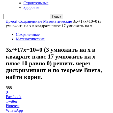
Строительные
Здоровье
Домой
Сохраненные
Математические
3x²+17x+10=0 (3
умножить на x в квадрате плюс 17 умножить на x...
Сохраненные
Математические
3x²+17x+10=0 (3 умножить на x в
квадрате плюс 17 умножить на x
плюс 10 равно 0) решить через
дискриминант и по теореме Виета,
найти корни.
588
0
Facebook
Twitter
Pinterest
WhatsApp