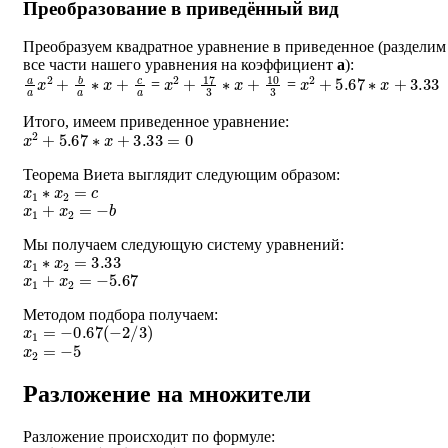
Преобразование в приведённый вид
Преобразуем квадратное уравнение в приведенное (разделим
все части нашего уравнения на коэффициент
a
):
a
a
x
2
+
b
a
∗
x
+
c
a
x
2
+
17
3
∗
x
+
10
3
x
2
+
5.67
∗
x
+
3.33
=
=
Итого, имеем приведенное уравнение:
x
2
+
5.67
∗
x
+
3.33
=
0
Теорема Виета выглядит следующим образом:
x
1
∗
x
2
=
c
x
1
+
x
2
=
−
b
Мы получаем следующую систему уравнений:
x
1
∗
x
2
=
3.33
x
1
+
x
2
=
−
5.67
Методом подбора получаем:
x
1
=
−
0.67
(
−
2
/
3
)
x
2
=
−
5
Разложение на множители
Разложение происходит по формуле:
a
∗
(
x
−
x
1
)
∗
(
x
−
x
2
)
=
0