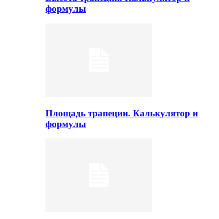
формулы
Площадь трапеции. Калькулятор и
формулы