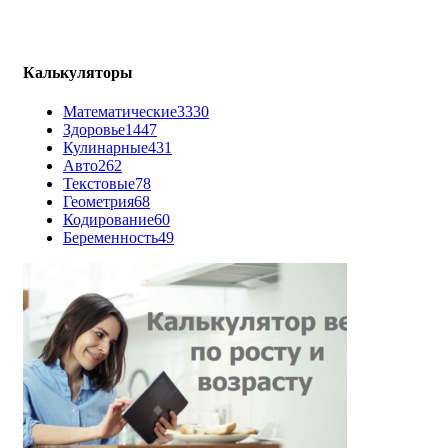
Калькуляторы
Математические
3330
Здоровье
1447
Кулинарные
431
Авто
262
Текстовые
78
Геометрия
68
Кодирование
60
Беременность
49