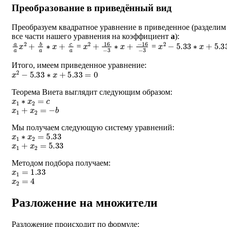
Преобразование в приведённый вид
Преобразуем квадратное уравнение в приведенное (разделим
все части нашего уравнения на коэффициент
a
):
a
a
x
2
+
b
a
∗
x
+
c
a
x
−
2
16
+
16
−
3
−
3
∗
x
+
x
2
−
5.33
∗
x
+
5.33
=
=
Итого, имеем приведенное уравнение:
x
2
−
5.33
∗
x
+
5.33
=
0
Теорема Виета выглядит следующим образом:
x
1
∗
x
2
=
c
x
1
+
x
2
=
−
b
Мы получаем следующую систему уравнений:
x
1
∗
x
2
=
5.33
x
1
+
x
2
=
5.33
Методом подбора получаем:
x
1
=
1.33
x
2
=
4
Разложение на множители
Разложение происходит по формуле: