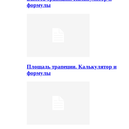
формулы
Площадь трапеции. Калькулятор и
формулы