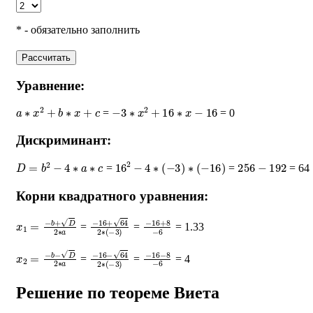
* - обязательно заполнить
Рассчитать
Уравнение:
a
∗
x
2
+
b
∗
x
+
c
−
3
∗
x
2
+
16
∗
x
−
16
=
= 0
Дискриминант:
D
=
b
2
−
4
∗
a
∗
c
16
2
−
4
∗
(
−
3
)
∗
(
−
16
)
256
−
192
=
=
= 64
Корни квадратного уравнения:
x
1
=
−
b
+
D
2
∗
a
−
16
+
64
2
∗
−
(
−
16
3
)
+
8
−
6
=
=
= 1.33
x
2
=
−
b
−
D
2
∗
a
−
16
−
64
2
∗
−
(
−
16
3
)
−
8
−
6
=
=
= 4
Решение по теореме Виета