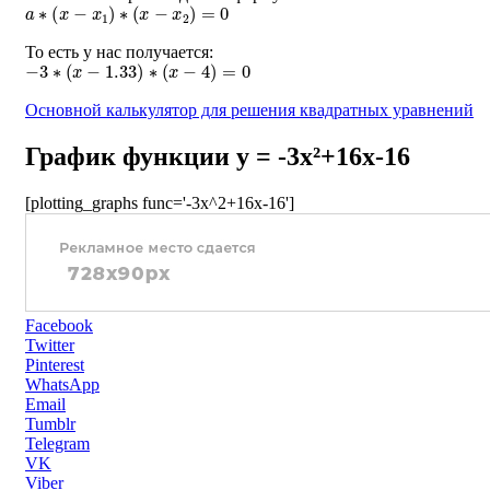
a
∗
(
x
−
x
1
)
∗
(
x
−
x
2
)
=
0
То есть у нас получается:
−
3
∗
(
x
−
1.33
)
∗
(
x
−
4
)
=
0
Основной калькулятор для решения квадратных уравнений
График функции y = -3x²+16x-16
[plotting_graphs func='-3x^2+16x-16']
Facebook
Twitter
Pinterest
WhatsApp
Email
Tumblr
Telegram
VK
Viber