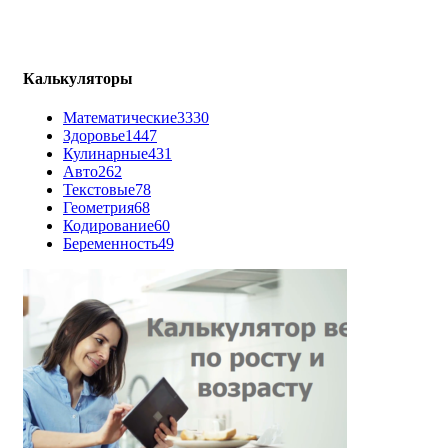
Калькуляторы
Математические
3330
Здоровье
1447
Кулинарные
431
Авто
262
Текстовые
78
Геометрия
68
Кодирование
60
Беременность
49