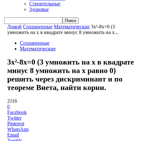
Строительные
Здоровье
Домой
Сохраненные
Математические
3x²-8x=0 (3
умножить на x в квадрате минус 8 умножить на x...
Сохраненные
Математические
3x²-8x=0 (3 умножить на x в квадрате
минус 8 умножить на x равно 0)
решить через дискриминант и по
теореме Виета, найти корни.
2116
0
Facebook
Twitter
Pinterest
WhatsApp
Email
Tumblr