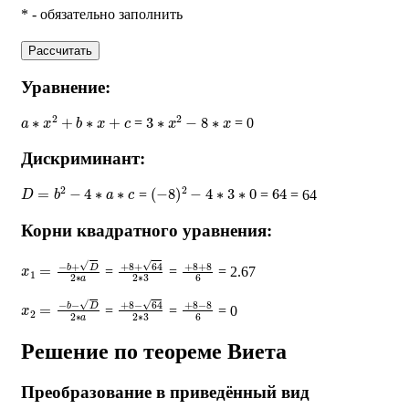
* - обязательно заполнить
Рассчитать
Уравнение:
a
∗
x
2
+
b
∗
x
+
c
3
∗
x
2
−
8
∗
x
=
= 0
Дискриминант:
D
=
b
2
−
4
∗
a
∗
c
(
−
8
)
2
−
4
∗
3
∗
0
64
=
=
= 64
Корни квадратного уравнения:
x
1
=
−
b
+
D
2
∗
a
+
8
+
64
2
∗
3
+
8
+
8
6
=
=
= 2.67
x
2
=
−
b
−
D
2
∗
a
+
8
−
64
2
∗
3
+
8
−
8
6
=
=
= 0
Решение по теореме Виета
Преобразование в приведённый вид