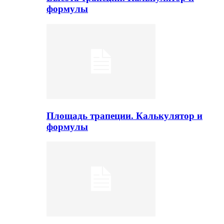
формулы
Площадь трапеции. Калькулятор и
формулы