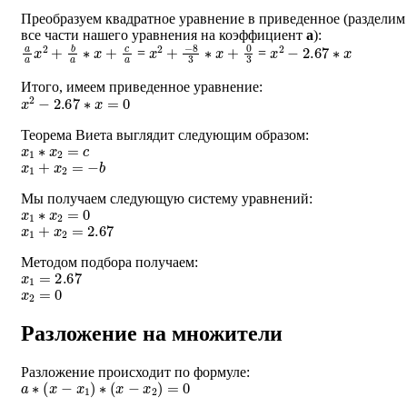
Преобразуем квадратное уравнение в приведенное (разделим
все части нашего уравнения на коэффициент
a
):
a
a
x
2
+
b
a
∗
x
+
c
a
x
2
+
−
8
3
∗
x
+
0
3
x
2
−
2.67
∗
x
=
=
Итого, имеем приведенное уравнение:
x
2
−
2.67
∗
x
=
0
Теорема Виета выглядит следующим образом:
x
1
∗
x
2
=
c
x
1
+
x
2
=
−
b
Мы получаем следующую систему уравнений:
x
1
∗
x
2
=
0
x
1
+
x
2
=
2.67
Методом подбора получаем:
x
1
=
2.67
x
2
=
0
Разложение на множители
Разложение происходит по формуле:
a
∗
(
x
−
x
1
)
∗
(
x
−
x
2
)
=
0