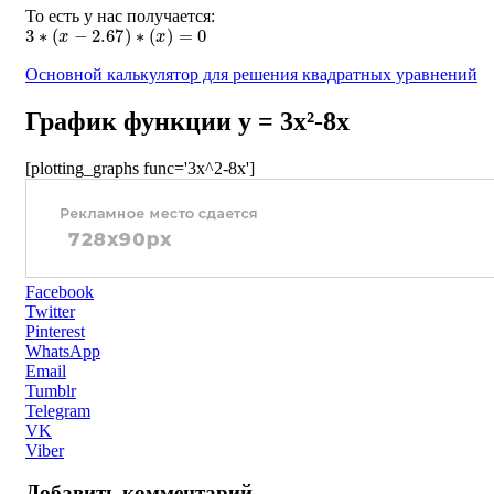
То есть у нас получается:
3
∗
(
x
−
2.67
)
∗
(
x
)
=
0
Основной калькулятор для решения квадратных уравнений
График функции y = 3x²-8x
[plotting_graphs func='3x^2-8x']
Facebook
Twitter
Pinterest
WhatsApp
Email
Tumblr
Telegram
VK
Viber
Добавить комментарий