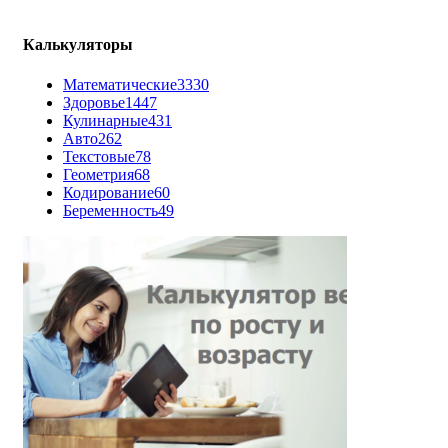
Калькуляторы
Математические
3330
Здоровье
1447
Кулинарные
431
Авто
262
Текстовые
78
Геометрия
68
Кодирование
60
Беременность
49