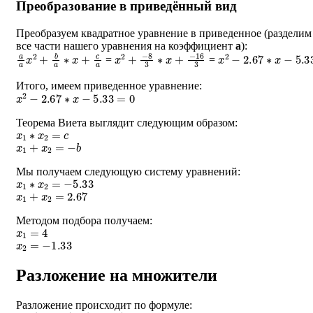
Преобразование в приведённый вид
Преобразуем квадратное уравнение в приведенное (разделим
все части нашего уравнения на коэффициент
a
):
a
a
x
2
+
b
a
∗
x
+
c
a
x
2
+
−
8
3
∗
x
+
−
16
3
x
2
−
2.67
∗
x
−
5.33
=
=
Итого, имеем приведенное уравнение:
x
2
−
2.67
∗
x
−
5.33
=
0
Теорема Виета выглядит следующим образом:
x
1
∗
x
2
=
c
x
1
+
x
2
=
−
b
Мы получаем следующую систему уравнений:
x
1
∗
x
2
=
−
5.33
x
1
+
x
2
=
2.67
Методом подбора получаем:
x
1
=
4
x
2
=
−
1.33
Разложение на множители
Разложение происходит по формуле:
a
∗
(
x
−
x
1
)
∗
(
x
−
x
2
)
=
0