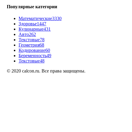
Популярные категории
Математические
3330
Здоровье
1447
Кулинарные
431
Авто
262
Текстовые
78
Геометрия
68
Кодирование
60
Беременность
49
Текстовые
48
© 2020 calcon.ru. Все права защищены.