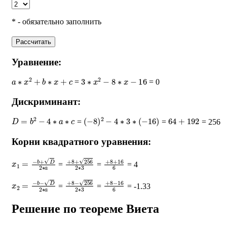
* - обязательно заполнить
Рассчитать
Уравнение:
a
∗
x
2
+
b
∗
x
+
c
3
∗
x
2
−
8
∗
x
−
16
=
= 0
Дискриминант:
D
=
b
2
−
4
∗
a
∗
c
(
−
8
)
2
−
4
∗
3
∗
(
−
16
)
64
+
192
=
=
= 256
Корни квадратного уравнения:
x
1
=
−
b
+
D
2
∗
a
+
8
+
256
2
∗
+
3
8
+
16
6
=
=
= 4
x
2
=
−
b
−
D
2
∗
a
+
8
−
256
2
∗
+
3
8
−
16
6
=
=
= -1.33
Решение по теореме Виета