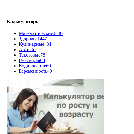
Калькуляторы
Математические
3330
Здоровье
1447
Кулинарные
431
Авто
262
Текстовые
78
Геометрия
68
Кодирование
60
Беременность
49