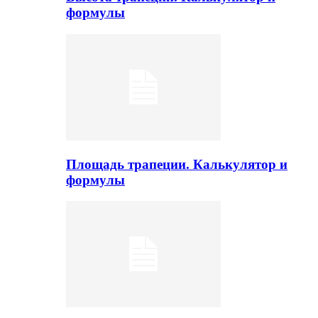
формулы
Площадь трапеции. Калькулятор и
формулы