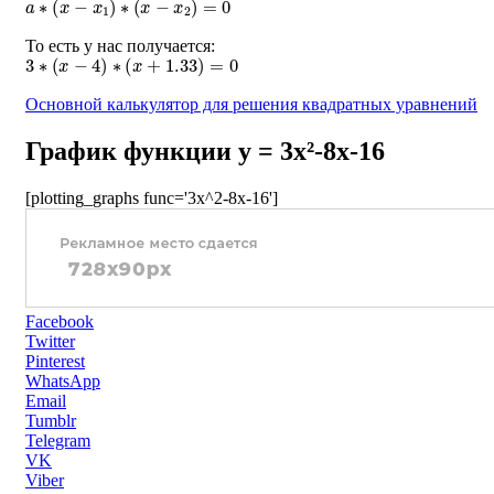
То есть у нас получается:
3
∗
(
x
−
4
)
∗
(
x
+
1.33
)
=
0
Основной калькулятор для решения квадратных уравнений
График функции y = 3x²-8x-16
[plotting_graphs func='3x^2-8x-16']
Facebook
Twitter
Pinterest
WhatsApp
Email
Tumblr
Telegram
VK
Viber