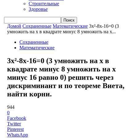
Строительные
Здоровье
Домой
Сохраненные
Математические
3x²-8x-16=0 (3
умножить на x в квадрате минус 8 умножить на x...
Сохраненные
Математические
3x²-8x-16=0 (3 умножить на x в
квадрате минус 8 умножить на x
минус 16 равно 0) решить через
дискриминант и по теореме Виета,
найти корни.
944
0
Facebook
Twitter
Pinterest
WhatsApp