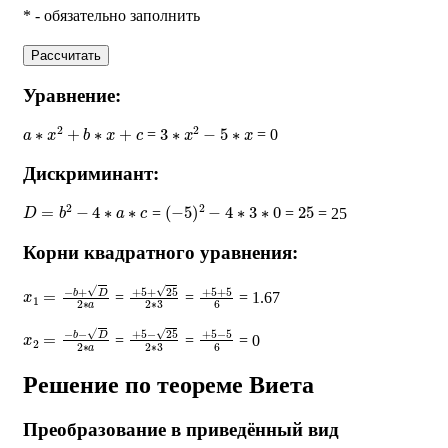
* - обязательно заполнить
Рассчитать
Уравнение:
a
∗
x
2
+
b
∗
x
+
c
3
∗
x
2
−
5
∗
x
=
= 0
Дискриминант:
D
=
b
2
−
4
∗
a
∗
c
(
−
5
)
2
−
4
∗
3
∗
0
25
=
=
= 25
Корни квадратного уравнения:
x
1
=
−
b
+
D
2
∗
a
+
5
+
25
2
∗
3
+
5
+
5
6
=
=
= 1.67
x
2
=
−
b
−
D
2
∗
a
+
5
−
25
2
∗
3
+
5
−
5
6
=
=
= 0
Решение по теореме Виета
Преобразование в приведённый вид