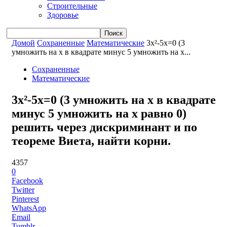
Строительные
Здоровье
Домой
Сохраненные
Математические
3x²-5x=0 (3
умножить на x в квадрате минус 5 умножить на x...
Сохраненные
Математические
3x²-5x=0 (3 умножить на x в квадрате
минус 5 умножить на x равно 0)
решить через дискриминант и по
теореме Виета, найти корни.
4357
0
Facebook
Twitter
Pinterest
WhatsApp
Email
Tumblr