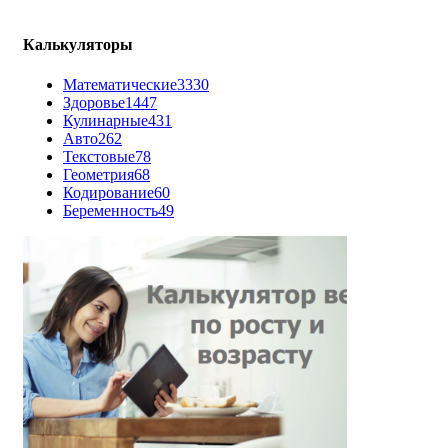
Калькуляторы
Математические
3330
Здоровье
1447
Кулинарные
431
Авто
262
Текстовые
78
Геометрия
68
Кодирование
60
Беременность
49