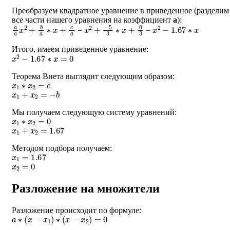
Преобразуем квадратное уравнение в приведенное (разделим
все части нашего уравнения на коэффициент
a
):
a
a
x
2
+
b
a
∗
x
+
c
a
x
2
+
−
5
3
∗
x
+
0
3
x
2
−
1.67
∗
x
=
=
Итого, имеем приведенное уравнение:
x
2
−
1.67
∗
x
=
0
Теорема Виета выглядит следующим образом:
x
1
∗
x
2
=
c
x
1
+
x
2
=
−
b
Мы получаем следующую систему уравнений:
x
1
∗
x
2
=
0
x
1
+
x
2
=
1.67
Методом подбора получаем:
x
1
=
1.67
x
2
=
0
Разложение на множители
Разложение происходит по формуле:
a
∗
(
x
−
x
1
)
∗
(
x
−
x
2
)
=
0