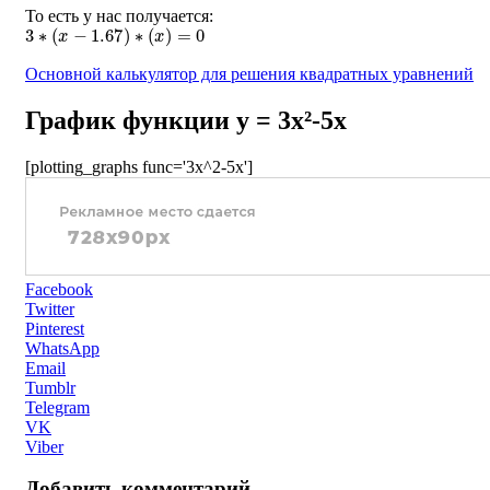
То есть у нас получается:
3
∗
(
x
−
1.67
)
∗
(
x
)
=
0
Основной калькулятор для решения квадратных уравнений
График функции y = 3x²-5x
[plotting_graphs func='3x^2-5x']
Facebook
Twitter
Pinterest
WhatsApp
Email
Tumblr
Telegram
VK
Viber
Добавить комментарий