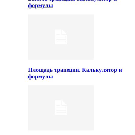
формулы
Площадь трапеции. Калькулятор и
формулы