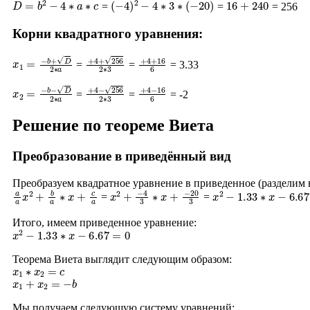
=
=
= 256
Корни квадратного уравнения:
x
1
=
−
b
+
D
2
∗
a
+
4
+
256
2
∗
+
3
4
+
16
6
=
=
= 3.33
x
2
=
−
b
−
D
2
∗
a
+
4
−
256
2
∗
+
3
4
−
16
6
=
=
= -2
Решение по теореме Виета
Преобразование в приведённый вид
Преобразуем квадратное уравнение в приведенное (разделим
a
a
x
2
+
b
a
∗
x
+
c
a
x
2
+
−
4
3
∗
x
+
−
20
3
x
2
−
1.33
∗
x
−
6.67
=
=
Итого, имеем приведенное уравнение:
x
2
−
1.33
∗
x
−
6.67
=
0
Теорема Виета выглядит следующим образом:
x
1
∗
x
2
=
c
x
1
+
x
2
=
−
b
Мы получаем следующую систему уравнений: