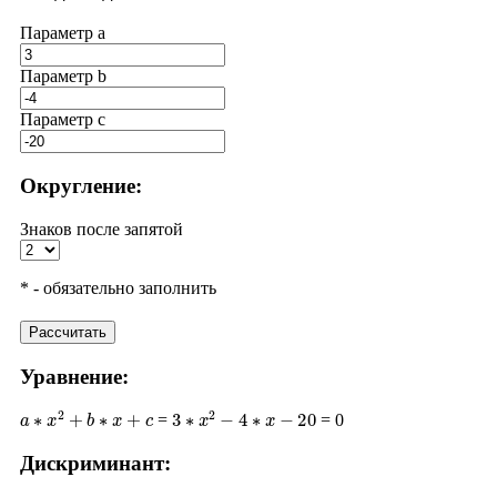
Параметр a
Параметр b
Параметр с
Округление:
Знаков после запятой
* - обязательно заполнить
Рассчитать
Уравнение:
a
∗
x
2
+
b
∗
x
+
c
3
∗
x
2
−
4
∗
x
−
20
=
= 0
Дискриминант:
D
=
b
2
−
4
∗
a
∗
c
(
−
4
)
2
−
4
∗
3
∗
(
−
20
)
16
+
240