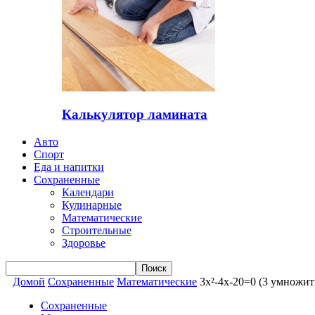
Калькулятор ламината
Авто
Спорт
Еда и напитки
Сохраненные
Календари
Кулинарные
Математические
Строительные
Здоровье
Домой
Сохраненные
Математические
3x²-4x-20=0 (3 умножить
Сохраненные