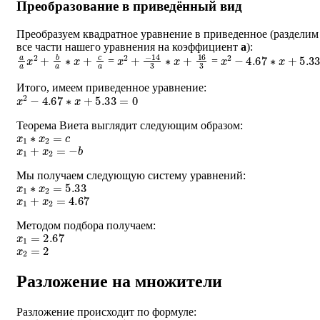
Преобразование в приведённый вид
Преобразуем квадратное уравнение в приведенное (разделим
все части нашего уравнения на коэффициент
a
):
a
a
x
2
+
b
a
∗
x
+
c
a
x
2
+
−
14
3
∗
x
+
16
3
x
2
−
4.67
∗
x
+
5.33
=
=
Итого, имеем приведенное уравнение:
x
2
−
4.67
∗
x
+
5.33
=
0
Теорема Виета выглядит следующим образом:
x
1
∗
x
2
=
c
x
1
+
x
2
=
−
b
Мы получаем следующую систему уравнений:
x
1
∗
x
2
=
5.33
x
1
+
x
2
=
4.67
Методом подбора получаем:
x
1
=
2.67
x
2
=
2
Разложение на множители
Разложение происходит по формуле:
a
∗
(
x
−
x
1
)
∗
(
x
−
x
2
)
=
0