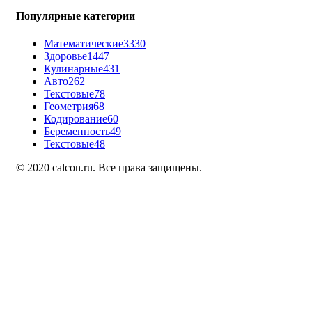
Популярные категории
Математические
3330
Здоровье
1447
Кулинарные
431
Авто
262
Текстовые
78
Геометрия
68
Кодирование
60
Беременность
49
Текстовые
48
© 2020 calcon.ru. Все права защищены.