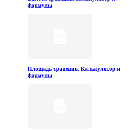
формулы
Площадь трапеции. Калькулятор и
формулы