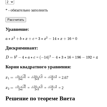
* - обязательно заполнить
Рассчитать
Уравнение:
a
∗
x
2
+
b
∗
x
+
c
3
∗
x
2
−
14
∗
x
+
16
=
= 0
Дискриминант:
D
=
b
2
−
4
∗
a
∗
c
(
−
14
)
2
−
4
∗
3
∗
16
196
−
192
=
=
= 4
Корни квадратного уравнения:
x
1
=
−
b
+
D
2
∗
a
+
14
+
4
2
∗
3
+
14
+
2
6
=
=
= 2.67
x
2
=
−
b
−
D
2
∗
a
+
14
−
4
2
∗
3
+
14
−
2
6
=
=
= 2
Решение по теореме Виета