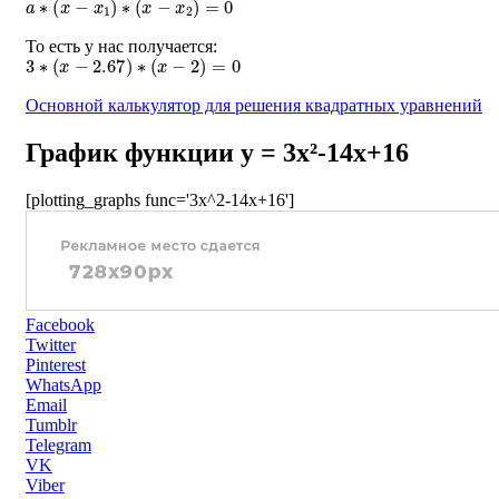
То есть у нас получается:
3
∗
(
x
−
2.67
)
∗
(
x
−
2
)
=
0
Основной калькулятор для решения квадратных уравнений
График функции y = 3x²-14x+16
[plotting_graphs func='3x^2-14x+16']
Facebook
Twitter
Pinterest
WhatsApp
Email
Tumblr
Telegram
VK
Viber