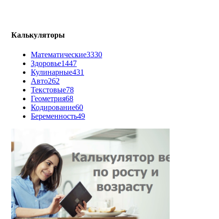
Калькуляторы
Математические
3330
Здоровье
1447
Кулинарные
431
Авто
262
Текстовые
78
Геометрия
68
Кодирование
60
Беременность
49