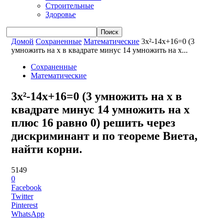
Строительные
Здоровье
Домой
Сохраненные
Математические
3x²-14x+16=0 (3
умножить на x в квадрате минус 14 умножить на x...
Сохраненные
Математические
3x²-14x+16=0 (3 умножить на x в
квадрате минус 14 умножить на x
плюс 16 равно 0) решить через
дискриминант и по теореме Виета,
найти корни.
5149
0
Facebook
Twitter
Pinterest
WhatsApp