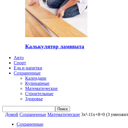
Калькулятор ламината
Авто
Спорт
Еда и напитки
Сохраненные
Календари
Кулинарные
Математические
Строительные
Здоровье
Домой
Сохраненные
Математические
3x²-11x+8=0 (3 умножит
Сохраненные