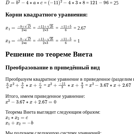
=
=
= 25
Корни квадратного уравнения:
x
1
=
−
b
+
D
2
∗
a
+
11
+
25
2
∗
+
3
11
+
5
6
=
=
= 2.67
x
2
=
−
b
−
D
2
∗
a
+
11
−
25
2
∗
+
3
11
−
5
6
=
=
= 1
Решение по теореме Виета
Преобразование в приведённый вид
Преобразуем квадратное уравнение в приведенное (разделим
a
a
x
2
+
b
a
∗
x
+
c
a
x
2
+
−
11
3
∗
x
+
8
3
x
2
−
3.67
∗
x
+
2.67
=
=
Итого, имеем приведенное уравнение:
x
2
−
3.67
∗
x
+
2.67
=
0
Теорема Виета выглядит следующим образом:
x
1
∗
x
2
=
c
x
1
+
x
2
=
−
b
Мы получаем следующую систему уравнений: