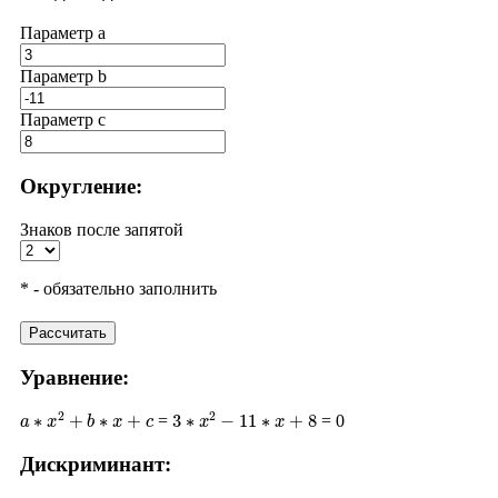
Параметр a
Параметр b
Параметр с
Округление:
Знаков после запятой
* - обязательно заполнить
Рассчитать
Уравнение:
a
∗
x
2
+
b
∗
x
+
c
3
∗
x
2
−
11
∗
x
+
8
=
= 0
Дискриминант:
D
=
b
2
−
4
∗
a
∗
c
(
−
11
)
2
−
4
∗
3
∗
8
121
−
96