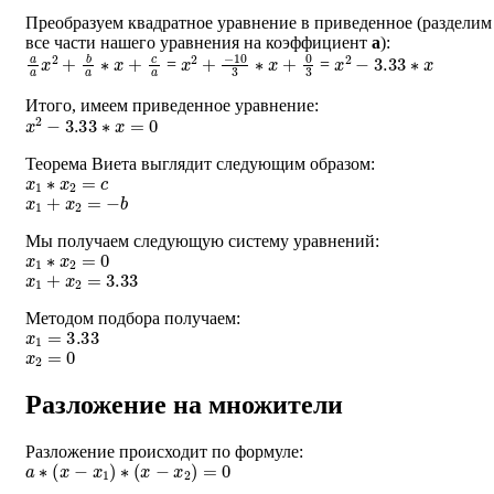
Преобразуем квадратное уравнение в приведенное (разделим
все части нашего уравнения на коэффициент
a
):
a
a
x
2
+
b
a
∗
x
+
c
a
x
2
+
−
10
3
∗
x
+
0
3
x
2
−
3.33
∗
x
=
=
Итого, имеем приведенное уравнение:
x
2
−
3.33
∗
x
=
0
Теорема Виета выглядит следующим образом:
x
1
∗
x
2
=
c
x
1
+
x
2
=
−
b
Мы получаем следующую систему уравнений:
x
1
∗
x
2
=
0
x
1
+
x
2
=
3.33
Методом подбора получаем:
x
1
=
3.33
x
2
=
0
Разложение на множители
Разложение происходит по формуле:
a
∗
(
x
−
x
1
)
∗
(
x
−
x
2
)
=
0