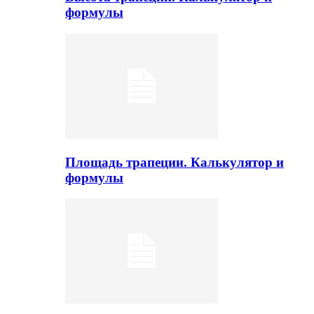
формулы
Площадь трапеции. Калькулятор и
формулы