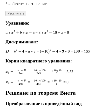
* - обязательно заполнить
Рассчитать
Уравнение:
a
∗
x
2
+
b
∗
x
+
c
3
∗
x
2
−
10
∗
x
=
= 0
Дискриминант:
D
=
b
2
−
4
∗
a
∗
c
(
−
10
)
2
−
4
∗
3
∗
0
100
=
=
= 100
Корни квадратного уравнения:
x
1
=
−
b
+
D
2
∗
a
+
10
+
100
2
∗
+
3
10
+
10
6
=
=
= 3.33
x
2
=
−
b
−
D
2
∗
a
+
10
−
100
2
∗
+
3
10
−
10
6
=
=
= 0
Решение по теореме Виета
Преобразование в приведённый вид