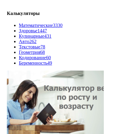
Калькуляторы
Математические
3330
Здоровье
1447
Кулинарные
431
Авто
262
Текстовые
78
Геометрия
68
Кодирование
60
Беременность
49