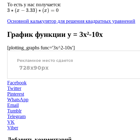
То есть у нас получается:
3
∗
(
x
−
3.33
)
∗
(
x
)
=
0
Основной калькулятор для решения квадратных уравнений
График функции y = 3x²-10x
[plotting_graphs func='3x^2-10x']
Facebook
Twitter
Pinterest
WhatsApp
Email
Tumblr
Telegram
VK
Viber
Добавить комментарий