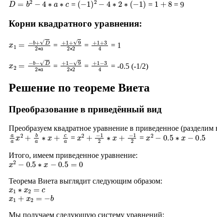
=
=
= 9
Корни квадратного уравнения:
x
1
=
−
b
+
D
2
∗
a
+
1
+
9
2
∗
2
+
1
+
3
4
=
=
= 1
x
2
=
−
b
−
D
2
∗
a
+
1
−
9
2
∗
2
+
1
−
3
4
=
=
= -0.5 (-1/2)
Решение по теореме Виета
Преобразование в приведённый вид
Преобразуем квадратное уравнение в приведенное (разделим
a
a
x
2
+
b
a
∗
x
+
c
a
x
2
+
−
1
2
∗
x
+
−
1
2
x
2
−
0.5
∗
x
−
0.5
=
=
Итого, имеем приведенное уравнение:
x
2
−
0.5
∗
x
−
0.5
=
0
Теорема Виета выглядит следующим образом:
x
1
∗
x
2
=
c
x
1
+
x
2
=
−
b
Мы получаем следующую систему уравнений: