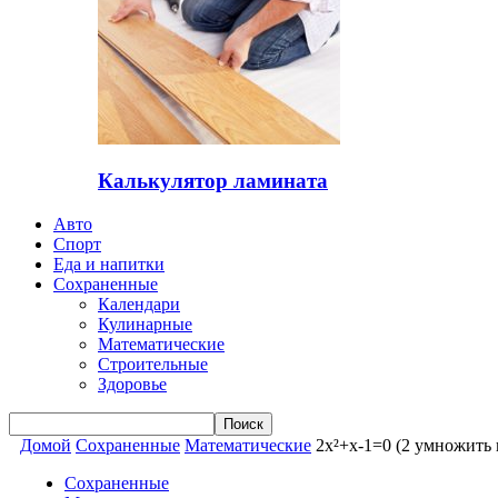
Калькулятор ламината
Авто
Спорт
Еда и напитки
Сохраненные
Календари
Кулинарные
Математические
Строительные
Здоровье
Домой
Сохраненные
Математические
2x²+x-1=0 (2 умножить н
Сохраненные