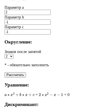
Параметр a
Параметр b
Параметр с
Округление:
Знаков после запятой
* - обязательно заполнить
Рассчитать
Уравнение:
a
∗
x
2
+
b
∗
x
+
c
2
∗
x
2
−
x
−
1
=
= 0
Дискриминант:
D
=
b
2
−
4
∗
a
∗
c
(
−
1
)
2
−
4
∗
2
∗
(
−
1
)
1
+
8